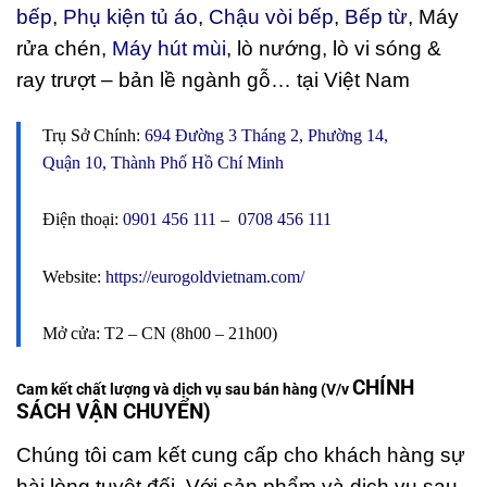
bếp
,
Phụ kiện tủ áo
,
Chậu vòi bếp
,
Bếp từ
, Máy
rửa chén,
Máy hút mùi
,
lò nướng, lò vi sóng &
ray trượt – bản lề ngành gỗ… tại Việt Nam
Trụ Sở Chính:
694 Đường 3 Tháng 2, Phường 14,
Quận 10, Thành Phố Hồ Chí Minh
Điện thoại:
0901 456 111
–
0708 456 111
Website:
https://eurogoldvietnam.com/
Mở cửa: T2 – CN (8h00 – 21h00)
CHÍNH
Cam kết chất lượng và dịch vụ sau bán hàng (V/v
SÁCH VẬN CHUYỂN)
Chúng tôi cam kết cung cấp cho khách hàng sự
hài lòng tuyệt đối. Với sản phẩm và dịch vụ sau