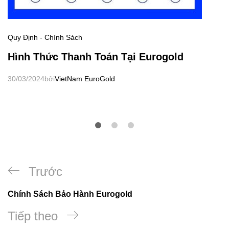
Quy Định - Chính Sách
Hình Thức Thanh Toán Tại Eurogold
30/03/2024
bởi
VietNam EuroGold
Điều
Previous
Trước
hướng
Post
Chính Sách Bảo Hành Eurogold
bài
viết
Bài
Tiếp theo