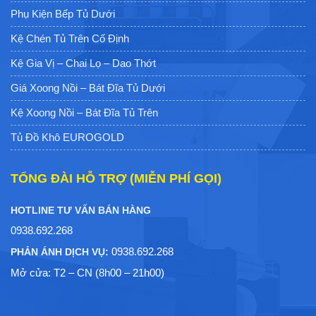
Phụ Kiện Bếp Tủ Dưới
Kệ Chén Tủ Trên Cố Định
Kệ Gia Vị – Chai Lọ – Dao Thớt
Giá Xoong Nồi – Bát Đĩa Tủ Dưới
Kệ Xoong Nồi – Bát Đĩa Tủ Trên
Tủ Đồ Khô EUROGOLD
TỔNG ĐÀI HỖ TRỢ (MIỄN PHÍ GỌI)
HOTLINE TƯ VẤN BÁN HÀNG
0938.692.268
0938.692.268
PHẢN ÁNH DỊCH VỤ:
Mở cửa: T2 – CN (8h00 – 21h00)