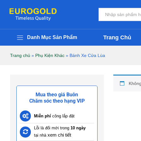
Tất cả
Trang Chủ
Danh Mục Sản Phẩm
Trang chủ
»
Phụ Kiện Khác
»
Bánh Xe Cửa Lùa
Không
Mua theo giá Buôn
Chăm sóc theo hạng VIP
Miễn phí
công lắp đặt
Lỗi là đổi mới trong
10 ngày
xem chi tiết
tại nhà