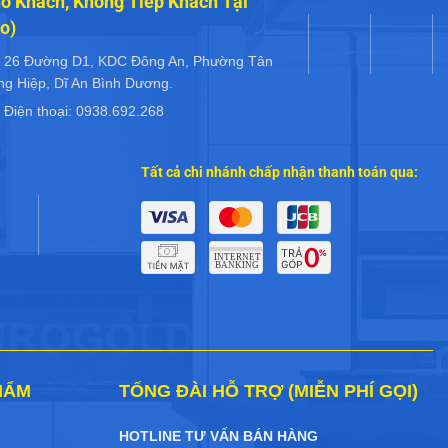
o Khách, Không Tiếp Khách Tại
o)
26 Đường D1, KDC Đông An, Phường Tân
ng Hiệp, Dĩ An Bình Dương.
Điện thoại: 0938.692.268
Tất cả chi nhánh chấp nhận thanh toán qua:
HẨM
TỔNG ĐÀI HỖ TRỢ (MIỄN PHÍ GỌI)
HOTLINE TƯ VẤN BÁN HÀNG