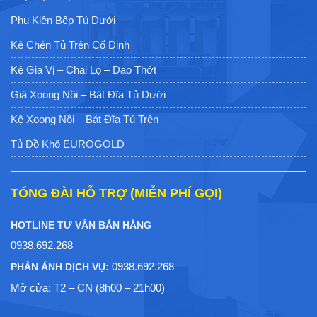
Phụ Kiện Bếp Tủ Dưới
Kệ Chén Tủ Trên Cố Định
Kệ Gia Vị – Chai Lọ – Dao Thớt
Giá Xoong Nồi – Bát Đĩa Tủ Dưới
Kệ Xoong Nồi – Bát Đĩa Tủ Trên
Tủ Đồ Khô EUROGOLD
TỔNG ĐÀI HỖ TRỢ (MIỄN PHÍ GỌI)
HOTLINE TƯ VẤN BÁN HÀNG
0938.692.268
0938.692.268
PHẢN ÁNH DỊCH VỤ:
Mở cửa: T2 – CN (8h00 – 21h00)