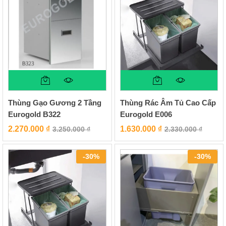
Thùng Gạo Gương 2 Tầng
Thùng Rác Âm Tủ Cao Cấp
Eurogold B322
Eurogold E006
2.270.000
₫
1.630.000
₫
3.250.000
₫
2.330.000
₫
-
30
%
-
30
%