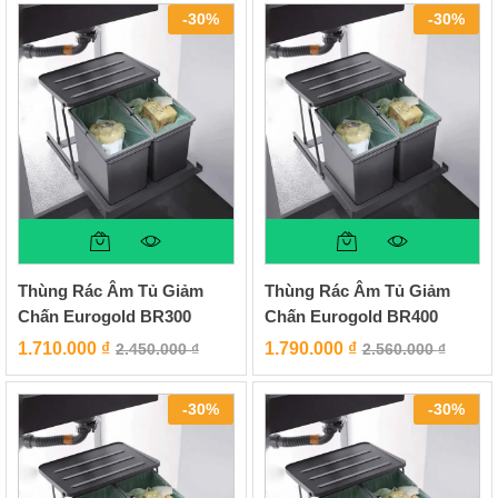
-
30
%
-
30
%
Thùng Rác Âm Tủ Giảm
Thùng Rác Âm Tủ Giảm
Chấn Eurogold BR300
Chấn Eurogold BR400
1.710.000
₫
1.790.000
₫
2.450.000
₫
2.560.000
₫
-
30
%
-
30
%