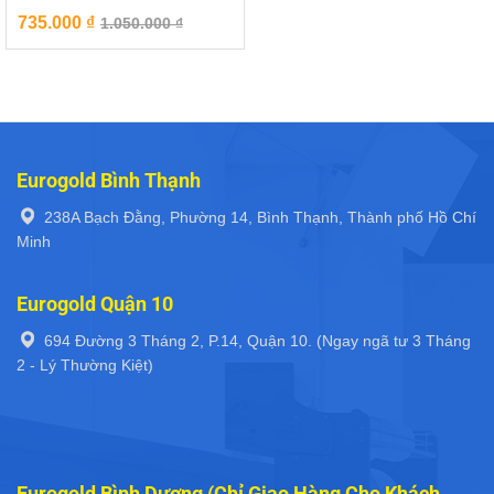
735.000
₫
1.050.000
₫
Eurogold Bình Thạnh
238A Bạch Đằng, Phường 14, Bình Thạnh, Thành phố Hồ Chí
Minh
Eurogold Quận 10
694 Đường 3 Tháng 2, P.14, Quận 10. (Ngay ngã tư 3 Tháng
2 - Lý Thường Kiệt)
Eurogold Bình Dương (Chỉ Giao Hàng Cho Khách,