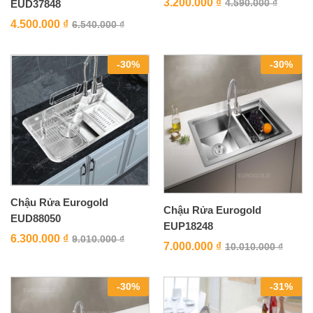
3.200.000
₫
4.590.000
₫
EUD37848
4.500.000
₫
6.540.000
₫
-
30
%
-
30
%
Chậu Rửa Eurogold
Chậu Rửa Eurogold
EUD88050
EUP18248
6.300.000
₫
9.010.000
₫
7.000.000
₫
10.010.000
₫
-
30
%
-
31
%