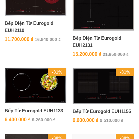
Bếp Điện Từ Eurogold
EUH2110
Bếp Điện Từ Eurogold
11.700.000
₫
16.840.000
₫
EUH2131
15.200.000
₫
21.850.000
₫
-
31
%
-
31
%
Bếp Từ Eurogold EUH1133
Bếp Từ Eurogold EUH1155
6.400.000
₫
9.260.000
₫
6.600.000
₫
9.510.000
₫
-
30
%
-
30
%