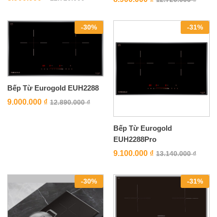
-
30
%
-
31
%
Bếp Từ Eurogold EUH2288
9.000.000
₫
12.890.000
₫
Bếp Từ Eurogold
EUH2288Pro
9.100.000
₫
13.140.000
₫
-
30
%
-
31
%