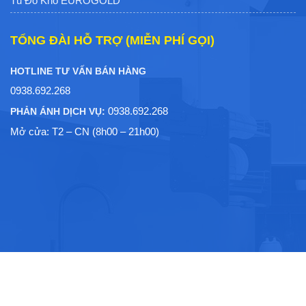
Tủ Đồ Khô EUROGOLD
TỔNG ĐÀI HỖ TRỢ (MIỄN PHÍ GỌI)
HOTLINE TƯ VẤN BÁN HÀNG
0938.692.268
0938.692.268
PHẢN ÁNH DỊCH VỤ:
Mở cửa: T2 – CN (8h00 – 21h00)