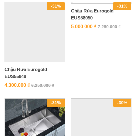
-
31
%
-
31
%
Chậu Rửa Eurogold
EUS58050
5.000.000
₫
7.280.000
₫
Chậu Rửa Eurogold
EUS55848
4.300.000
₫
6.250.000
₫
-
31
%
-
30
%