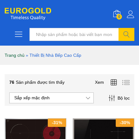
0
Tìm kiếm
Trang chủ
»
Thiết Bị Nhà Bếp Cao Cấp
76
Sản phẩm được tìm thấy
Xem
Sắp xếp mặc định
Bộ lọc
-
31
%
-
30
%