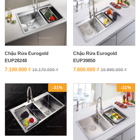
Chậu Rửa Eurogold
Chậu Rửa Eurogold
EUP28248
EUP39850
7.100.000
₫
7.600.000
₫
10.170.000
₫
10.990.000
₫
-
31
%
-
31
%