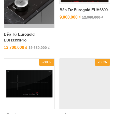
Bếp Từ Eurogold EUH6800
9.000.000
₫
12.960.000
₫
Bếp Từ Eurogold
EUH3399Pro
13.700.000
₫
19.630.000
₫
-
30
%
-
30
%