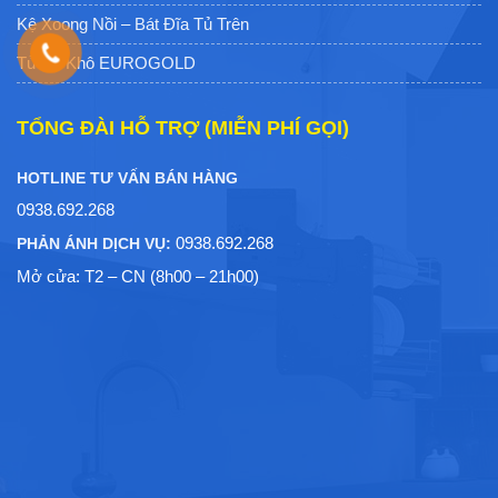
Kệ Xoong Nồi – Bát Đĩa Tủ Trên
Tủ Đồ Khô EUROGOLD
TỔNG ĐÀI HỖ TRỢ (MIỄN PHÍ GỌI)
HOTLINE TƯ VẤN BÁN HÀNG
0938.692.268
0938.692.268
PHẢN ÁNH DỊCH VỤ:
Mở cửa: T2 – CN (8h00 – 21h00)