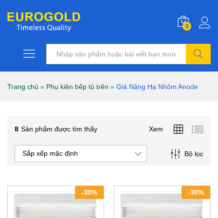
0
Tìm kiếm
Trang chủ
»
Phụ kiện bếp tủ trên
»
Giá Nâng Hạ Nhôm Anode
8
Sản phẩm được tìm thấy
Xem
Sắp xếp mặc định
Bộ lọc
-
30
%
-
30
%