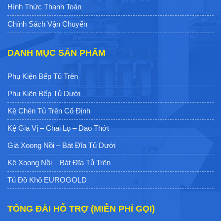
Hình Thức Thanh Toán
Chính Sách Vận Chuyển
DANH MỤC SẢN PHẨM
Phụ Kiện Bếp Tủ Trên
Phụ Kiện Bếp Tủ Dưới
Kệ Chén Tủ Trên Cố Định
Kệ Gia Vị – Chai Lọ – Dao Thớt
Giá Xoong Nồi – Bát Đĩa Tủ Dưới
Kệ Xoong Nồi – Bát Đĩa Tủ Trên
Tủ Đồ Khô EUROGOLD
TỔNG ĐÀI HỖ TRỢ (MIỄN PHÍ GỌI)