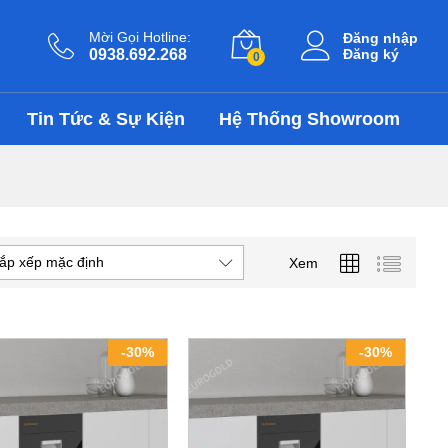
Mời Gọi Hotline:
Đăng nhập
0938.692.268
Đăng ký
0
Tin Tức & Sự Kiện
Hệ Thống Showroom
ắp xếp mặc định
Xem
-
30
%
-
30
%