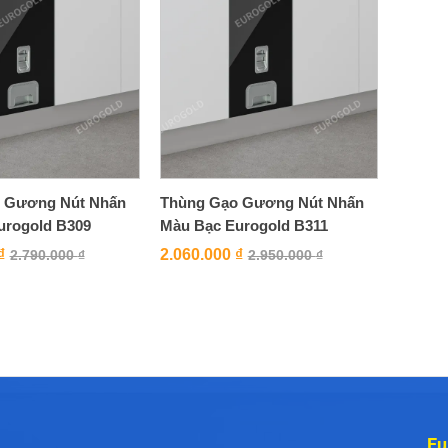
 Gương Nút Nhấn
Thùng Gạo Gương Nút Nhấn
urogold B309
Màu Bạc Eurogold B311
₫
2.060.000
₫
2.790.000
₫
2.950.000
₫
Eu