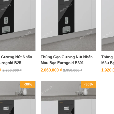
 Gương Nút Nhấn
Thùng Gạo Gương Nút Nhấn
Thùng
urogold B25
Màu Bạc Eurogold B301
Màu Bạ
₫
2.060.000
₫
1.920.
2.750.000
₫
2.950.000
₫
-
30
%
-
30
%