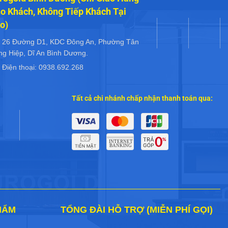
o Khách, Không Tiếp Khách Tại
o)
26 Đường D1, KDC Đông An, Phường Tân
ng Hiệp, Dĩ An Bình Dương.
Điện thoại: 0938.692.268
Tất cả chi nhánh chấp nhận thanh toán qua:
HẨM
TỔNG ĐÀI HỖ TRỢ (MIỄN PHÍ GỌI)