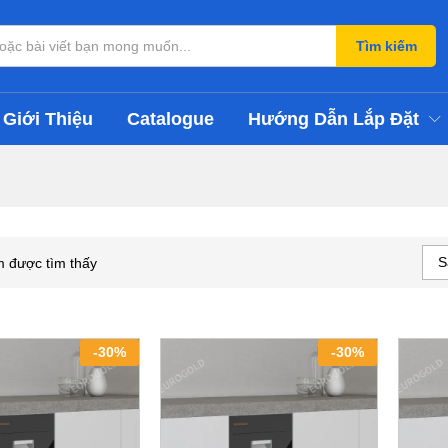
Tìm kiếm
Giới Thiệu
Catalogue
Hướng Dẫn Lắp Đặt
S
 được tìm thấy
-
30
%
-
30
%