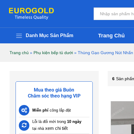
Tất cả
Trang Chủ
Danh Mục Sản Phẩm
Trang chủ
»
Phụ kiện bếp tủ dưới
»
Thùng Gạo Gương Nút Nhấn
6
Sản phẩm
Mua theo giá Buôn
Chăm sóc theo hạng VIP
Miễn phí
công lắp đặt
Lỗi là đổi mới trong
10 ngày
xem chi tiết
tại nhà