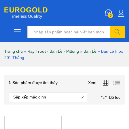
0
Tìm kiếm
Trang chủ
»
Ray Trượt - Bản Lề - Pittong
»
Bản Lề
»
Bản Lề Inox
201 Thẳng
1
Sản phẩm được tìm thấy
Xem
Sắp xếp mặc định
Bộ lọc