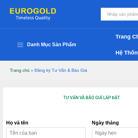
Tất cả
Trang C
Danh Mục Sản Phẩm
Hệ Thố
Trang chủ
»
Đăng ký Tư Vấn & Báo Giá
TƯ VẤN VÀ BÁO GIÁ LẮP ĐẶT
Họ và tên
Ngày tháng