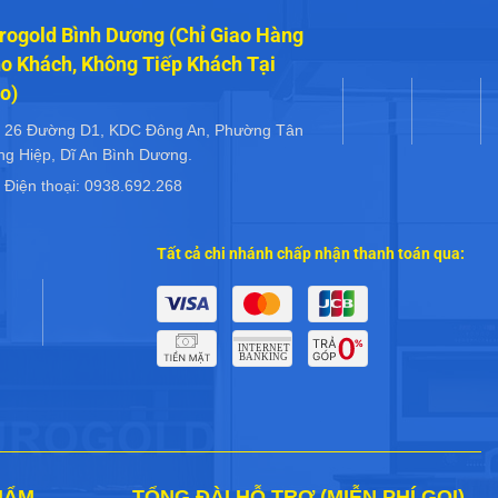
rogold Bình Dương (Chỉ Giao Hàng
o Khách, Không Tiếp Khách Tại
o)
26 Đường D1, KDC Đông An, Phường Tân
ng Hiệp, Dĩ An Bình Dương.
Điện thoại: 0938.692.268
Tất cả chi nhánh chấp nhận thanh toán qua:
HẨM
TỔNG ĐÀI HỖ TRỢ (MIỄN PHÍ GỌI)