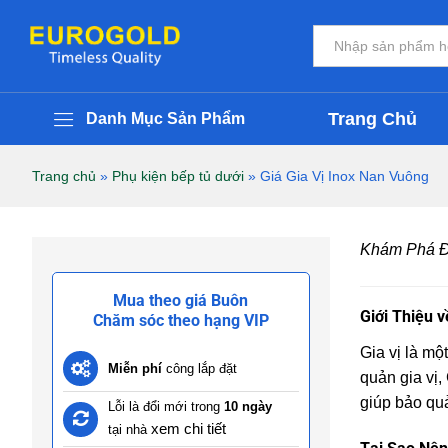
Tất cả
Trang Chủ
Danh Mục Sản Phẩm
Trang chủ
»
Phụ kiện bếp tủ dưới
»
Giá Gia Vị Inox Nan Vuông
Khám Phá Đẳ
Mua theo giá Buôn
Giới Thiệu v
Chăm sóc theo hạng VIP
Gia vị là mộ
Miễn phí
công lắp đặt
quản gia vị,
giúp bảo qu
Lỗi là đổi mới trong
10 ngày
xem chi tiết
tại nhà