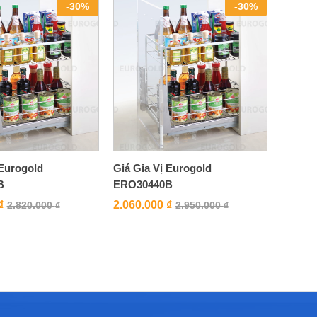
-
30
%
-
30
%
 Eurogold
Giá Gia Vị Eurogold
B
ERO30440B
₫
2.060.000
₫
2.820.000
₫
2.950.000
₫