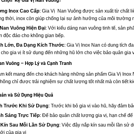
 Chọn Kệ Gia Vị Nan Vuông?
ợng Inox Cao Cấp
: Gia Vị Nan Vuông được sản xuất từ chất l
g thời, inox còn giúp chống lại sự ảnh hưởng của môi trường 
 Nan Vuông Hiện Đại
: Với kiểu dáng nan vuông tinh tế, sản ph
n độc đáo cho không gian bếp.
ch Lớn, Đa Dạng Kích Thước
: Gia Vị Inox Nan có dung tích 
cho gia vị ít sử dụng đến những hũ lớn cho việc bảo quản gia v
Nan Vuông – Hợp Lý và Cạnh Tranh
am kết mang đến cho khách hàng những sản phẩm Gia Vị Inox Na
ông chỉ được trải nghiệm sự chất lượng tốt nhất mà còn tiết k
uản và Sử Dụng Hiệu Quả
h Trước Khi Sử Dụng
: Trước khi bỏ gia vị vào hũ, hãy đảm b
h Sáng Trực Tiếp
: Để bảo quản chất lượng gia vị, hạn chế để 
 Kín Sau Mỗi Lần Sử Dụng
: Việc đậy nắp kín sau mỗi lần sử 
ới của gia vị