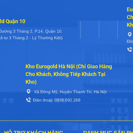
Eu
Ch
ld Quận 10
Kh
Đường 3 Tháng 2, P.14, Quận 10.
ã tư 3 Tháng 2 - Lý Thường Kiệt)
Đô
Kho Eurogold Hà Nội (Chỉ Giao Hàng
Cho Khách, Không Tiếp Khách Tại
Kho)
Xã Đông Mỹ, Huyện Thanh Trì, Hà Nội
Điện thoại: 0938.692.268
HỖ TRỢ KHÁCH HÀNG
DANH MỤC SẢN P