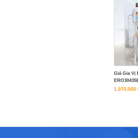
Giá Gia Vị
ERO30435
1.970.000