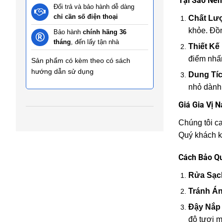
Tại Sao Nên
Đổi trả và bảo hành dễ dàng
chỉ cần số điện thoại
Chất Lư
khỏe. Đồn
Bảo hành
chính hãng 36
tháng
, đến lấy tận nhà
Thiết Kế
điểm nhấ
Sản phẩm có kèm theo có sách
hướng dẫn sử dụng
Dung Tí
nhỏ dành 
Giá Gia Vị 
Chúng tôi c
Quý khách kh
Cách Bảo Q
Rửa Sạc
Tránh Án
Đậy Nắp
độ tươi m