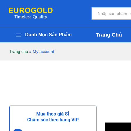
Tất cả
Trang Chủ
Danh Mục Sản Phẩm
Trang chủ
»
My account
Mua theo giá SỈ
Chăm sóc theo hạng VIP