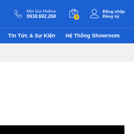
Mời Gọi Hotline:
Đăng nhập
0938.692.268
Đăng ký
0
Tin Tức & Sự Kiện
Hệ Thống Showroom