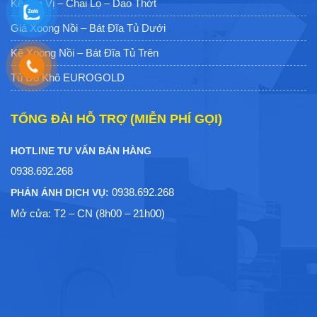
Kệ Gia Vị – Chai Lọ – Dao Thớt
Giá Xoong Nồi – Bát Đĩa Tủ Dưới
Kệ Xoong Nồi – Bát Đĩa Tủ Trên
Tủ Đồ Khô EUROGOLD
TỔNG ĐÀI HỖ TRỢ (MIỄN PHÍ GỌI)
HOTLINE TƯ VẤN BÁN HÀNG
0938.692.268
0938.692.268
PHẢN ÁNH DỊCH VỤ:
Mở cửa: T2 – CN (8h00 – 21h00)