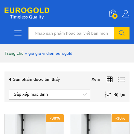
0
Tìm kiếm
Trang chủ
»
giá gia vị điện eurogold
4
Sản phẩm được tìm thấy
Xem
Sắp xếp mặc định
Bộ lọc
-
30
%
-
30
%