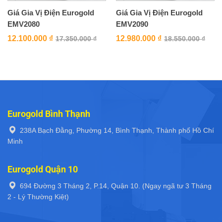
Giá Gia Vị Điện Eurogold
Giá Gia Vị Điện Eurogold
EMV2080
EMV2090
12.100.000
₫
12.980.000
₫
17.350.000
₫
18.550.000
₫
Eurogold Bình Thạnh
238A Bạch Đằng, Phường 14, Bình Thạnh, Thành phố Hồ Chí
Minh
Eurogold Quận 10
694 Đường 3 Tháng 2, P.14, Quận 10. (Ngay ngã tư 3 Tháng
2 - Lý Thường Kiệt)