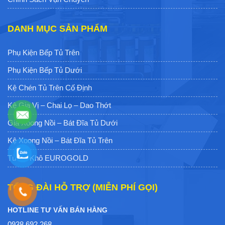
DANH MỤC SẢN PHẨM
Phụ Kiện Bếp Tủ Trên
Phụ Kiện Bếp Tủ Dưới
Kệ Chén Tủ Trên Cố Định
Kệ Gia Vị – Chai Lọ – Dao Thớt
Giá Xoong Nồi – Bát Đĩa Tủ Dưới
Kệ Xoong Nồi – Bát Đĩa Tủ Trên
Tủ Đồ Khô EUROGOLD
TỔNG ĐÀI HỖ TRỢ (MIỄN PHÍ GỌI)
HOTLINE TƯ VẤN BÁN HÀNG
0938.692.268