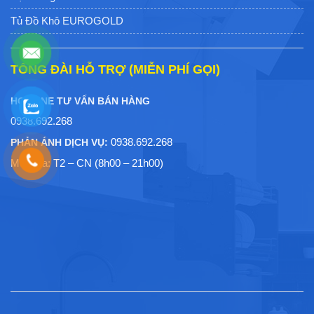
Tủ Đồ Khô EUROGOLD
TỔNG ĐÀI HỖ TRỢ (MIỄN PHÍ GỌI)
HOTLINE TƯ VẤN BÁN HÀNG
0938.692.268
0938.692.268
PHẢN ÁNH DỊCH VỤ:
Mở cửa: T2 – CN (8h00 – 21h00)