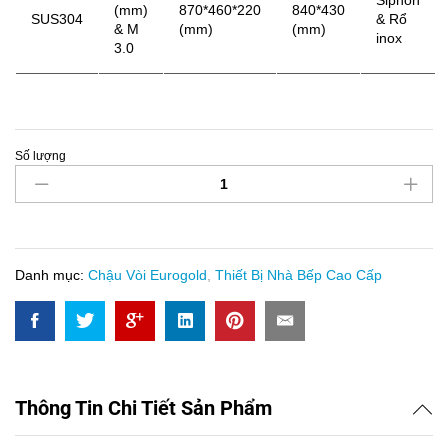
Siphon
(mm)
870*460*220
840*430
SUS304
& Rổ
& M
(mm)
(mm)
inox
3.0
Số lượng
Chậu
Rửa
Eurogold
EUS98746
quantity
Danh mục:
Chậu Vòi Eurogold
,
Thiết Bị Nhà Bếp Cao Cấp
Thông Tin Chi Tiết Sản Phẩm