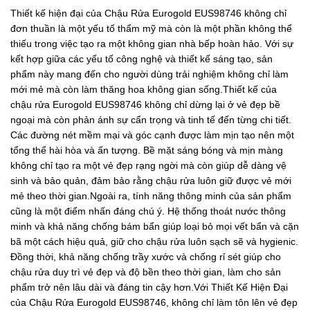
Thiết kế hiện đại của Chậu Rửa Eurogold EUS98746 không chỉ
đơn thuần là một yếu tố thẩm mỹ mà còn là một phần không thể
thiếu trong việc tạo ra một không gian nhà bếp hoàn hảo. Với sự
kết hợp giữa các yếu tố công nghệ và thiết kế sáng tạo, sản
phẩm này mang đến cho người dùng trải nghiệm không chỉ làm
mới mẻ mà còn làm thăng hoa không gian sống.Thiết kế của
chậu rửa Eurogold EUS98746 không chỉ dừng lại ở vẻ đẹp bề
ngoại mà còn phản ánh sự cẩn trọng và tinh tế đến từng chi tiết.
Các đường nét mềm mại và góc cạnh được làm mịn tạo nên một
tổng thể hài hòa và ấn tượng. Bề mặt sáng bóng và mịn màng
không chỉ tạo ra một vẻ đẹp rạng ngời mà còn giúp dễ dàng vệ
sinh và bảo quản, đảm bảo rằng chậu rửa luôn giữ được vẻ mới
mẻ theo thời gian.Ngoài ra, tính năng thông minh của sản phẩm
cũng là một điểm nhấn đáng chú ý. Hệ thống thoát nước thông
minh và khả năng chống bám bẩn giúp loại bỏ mọi vết bẩn và cặn
bã một cách hiệu quả, giữ cho chậu rửa luôn sạch sẽ và hygienic.
Đồng thời, khả năng chống trầy xước và chống rỉ sét giúp cho
chậu rửa duy trì vẻ đẹp và độ bền theo thời gian, làm cho sản
phẩm trở nên lâu dài và đáng tin cậy hơn.Với Thiết Kế Hiện Đại
của Chậu Rửa Eurogold EUS98746, không chỉ làm tôn lên vẻ đẹp