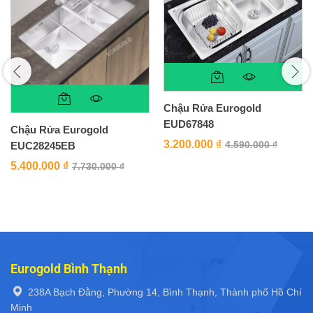
Chậu Rửa Eurogold
EUD67848
Chậu Rửa Eurogold
3.200.000
₫
4.590.000
₫
EUC28245EB
5.400.000
₫
7.730.000
₫
Eurogold Bình Thạnh
238A Bạch Đằng, Phường 14, Bình Thạnh, Thành phố Hồ Chí
Minh