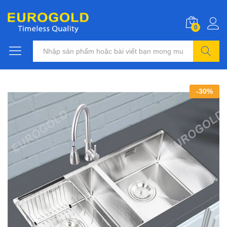
0
Tìm kiếm
-
30
%