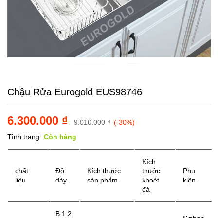
Chậu Rửa Eurogold EUS98746
6.300.000
₫
9.010.000
₫
(-30%)
Tình trạng:
Còn hàng
Kích
chất
Độ
Kích thước
thước
Phụ
liệu
dày
sản phẩm
khoét
kiện
đá
B 1.2