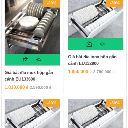
-
30
%
-
30
%
Giá bát đĩa inox hộp gắn
cánh EU132900
1.950.000
₫
2.790.000
₫
Giá bát đĩa inox hộp gắn
cánh EU133600
1.810.000
₫
2.590.000
₫
-
30
%
-
30
%