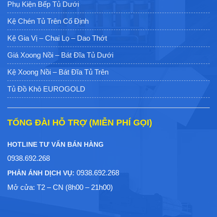
Phụ Kiện Bếp Tủ Dưới
Kệ Chén Tủ Trên Cố Định
Kệ Gia Vị – Chai Lọ – Dao Thớt
Giá Xoong Nồi – Bát Đĩa Tủ Dưới
Kệ Xoong Nồi – Bát Đĩa Tủ Trên
Tủ Đồ Khô EUROGOLD
TỔNG ĐÀI HỖ TRỢ (MIỄN PHÍ GỌI)
HOTLINE TƯ VẤN BÁN HÀNG
0938.692.268
0938.692.268
PHẢN ÁNH DỊCH VỤ:
Mở cửa: T2 – CN (8h00 – 21h00)