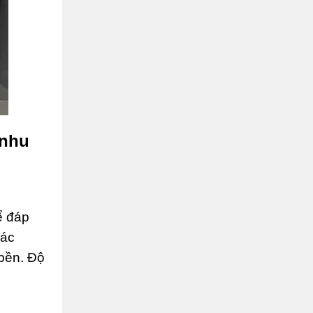
 nhu
ể đáp
các
 bền. Độ