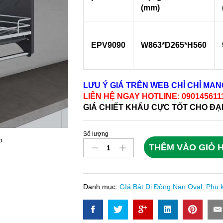
(mm)
EPV9090
W863*D265*H560
LƯU Ý GIÁ TRÊN WEB CHỈ CHỈ MA
LIÊN HỆ NGAY HOTLINE: 09014561
GIÁ CHIẾT KHẤU CỰC TỐT CHO ĐẠ
Số lượng
Giá
o
THÊM VÀO GIỎ 
Bát
Đĩa
Nâng
Hạ
Danh mục:
GIá Bát Di Động Nan Oval
,
Phụ k
Inox
304
Nan