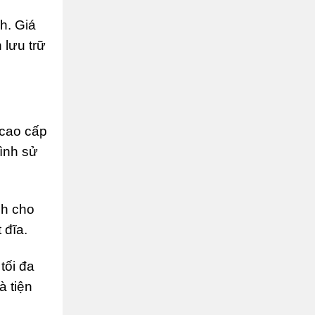
nh. Giá
 lưu trữ
 cao cấp
ình sử
nh cho
 đĩa.
tối đa
à tiện