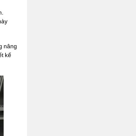
n.
này
ng nâng
ết kế