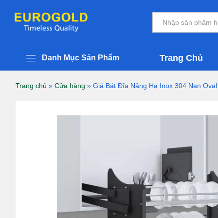
Giá Bát Đĩa Nâng Hạ Inox 304 Nan O
Thông Tin Chi Tiết Sản Phẩm
Đánh giá (0)
Tất cả
Trang Chủ
Danh Mục Sản Phẩm
Trang chủ
»
Cửa hàng
»
Giá Bát Đĩa Nâng Hạ Inox 304 Nan Ova