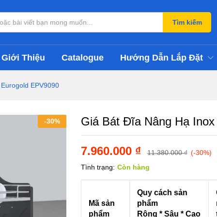
val Eurogold EPV9090
Tìm kiếm
Giới Thiệu
Catalogue
Hướng Dẫn Lắp Đặt
l Eurogold EPV9090
Giá Bát Đĩa Nâng Hạ Ino
-
30
%
7.960.000
₫
11.380.000
₫
(-30%)
Tình trạng:
Còn hàng
Quy cách sản
Mã sản
phẩm
phẩm
Rộng * Sâu * Cao