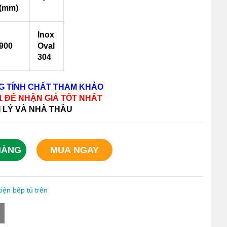
(mm)
Inox
900
Oval
304
NG TÍNH CHẤT THAM KHẢO
11 ĐỂ NHẬN GIÁ TỐT NHẤT
I LÝ VÀ NHÀ THẦU
HÀNG
MUA NGAY
iện bếp tủ trên