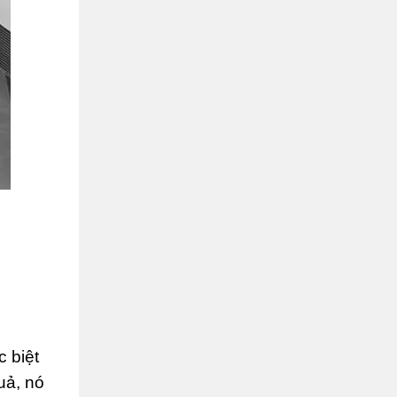
 biệt
uả, nó