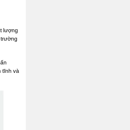
t lượng
 trường
hấn
 tĩnh và