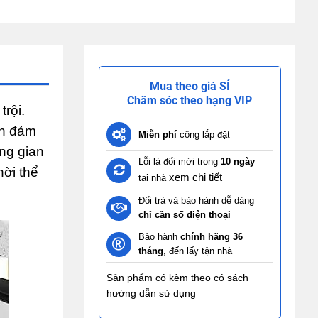
Mua theo giá SỈ
Chăm sóc theo hạng VIP
rội.
òn đảm
Miễn phí
công lắp đặt
ng gian
Lỗi là đổi mới trong
10 ngày
hời thể
xem chi tiết
tại nhà
Đổi trả và bảo hành dễ dàng
chỉ cần số điện thoại
Bảo hành
chính hãng 36
tháng
, đến lấy tận nhà
Sản phẩm có kèm theo có sách
hướng dẫn sử dụng