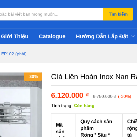
ấn EP102 (phải)
Tìm kiếm
Giới Thiệu
Catalogue
Hướng Dẫn Lắp Đặt
 EP102 (phải)
Giá Liên Hoàn Inox Nan R
-
30
%
6.120.000
₫
8.750.000
₫
(-30%)
Tình trạng:
Còn hàng
Quy cách sản
Chi
Mã
phẩm
rộn
sản
Rộng * Sâu *
tủ