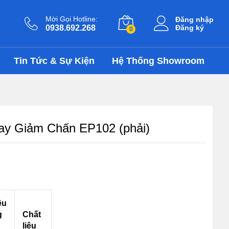
6.120.000
₫
Thêm vào giỏ
8.750.000
₫
Mời Gọi Hotline:
Đăng nhập
0938.692.268
Đăng ký
0
Tin Tức & Sự Kiện
Hệ Thống Showroom
ay Giảm Chấn EP102 (phải)
ều
g
Chất
liệu