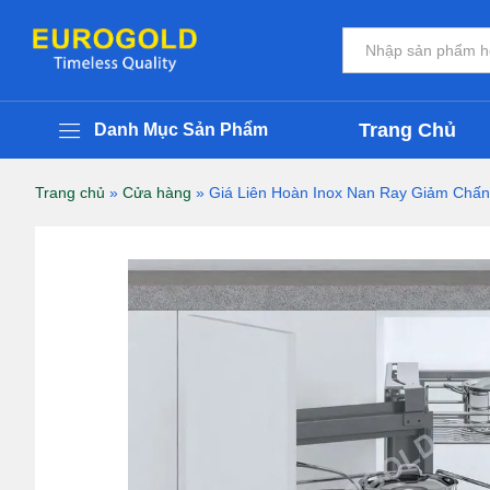
Giá Liên Hoàn Inox Nan Ray Giảm Ch
Thông Tin Chi Tiết Sản Phẩm
Đánh giá (0)
Tất cả
Trang Chủ
Danh Mục Sản Phẩm
Trang chủ
»
Cửa hàng
»
Giá Liên Hoàn Inox Nan Ray Giảm Chấn