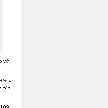
p với
 đến vẻ
o căn
P102