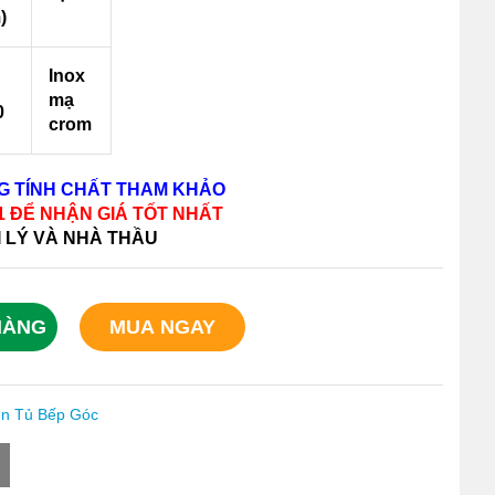
)
Inox
mạ
0
crom
NG TÍNH CHẤT THAM KHẢO
11 ĐỂ NHẬN GIÁ TỐT NHẤT
I LÝ VÀ NHÀ THẦU
HÀNG
MUA NGAY
ện Tủ Bếp Góc