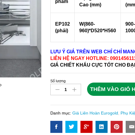
phẩm
Cao (mm)
(mm
EP102
W(860-
900-
(phải)
960)*D520*H560
100
LƯU Ý GIÁ TRÊN WEB CHỈ CHỈ MA
LIÊN HỆ NGAY HOTLINE: 09014561
GIÁ CHIẾT KHẤU CỰC TỐT CHO ĐẠ
Số lượng
Giá
o
THÊM VÀO GIỎ 
Liên
Hoàn
Inox
Nan
Danh mục:
Giá Liên Hoàn Eurogold
,
Phụ Ki
Ray
Giảm
Chấn