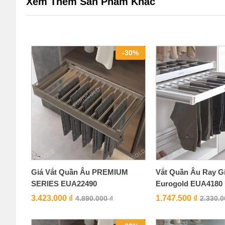
Xem Thêm Sản Phẩm Khác
-
30
%
Giá Vắt Quần Âu PREMIUM
Vắt Quần Âu Ray G
SERIES EUA22490
Eurogold EUA4180
3.423.000
₫
1.747.500
₫
4.890.000
₫
2.330.