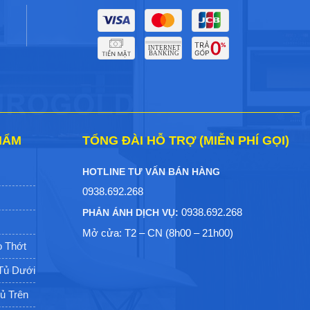
HẨM
TỔNG ĐÀI HỖ TRỢ (MIỄN PHÍ GỌI)
HOTLINE TƯ VẤN BÁN HÀNG
0938.692.268
0938.692.268
PHẢN ÁNH DỊCH VỤ:
h
Mở cửa: T2 – CN (8h00 – 21h00)
o Thớt
 Tủ Dưới
ủ Trên