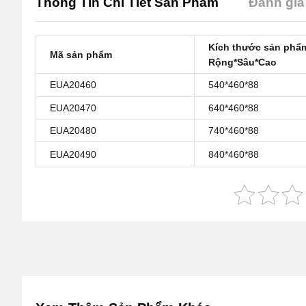
Thông Tin Chi Tiết Sản Phẩm
Đánh giá 
Kích thước sản phẩ
Mã sản phẩm
Rộng*Sâu*Cao
EUA20460
540*460*88
EUA20470
640*460*88
EUA20480
740*460*88
EUA20490
840*460*88