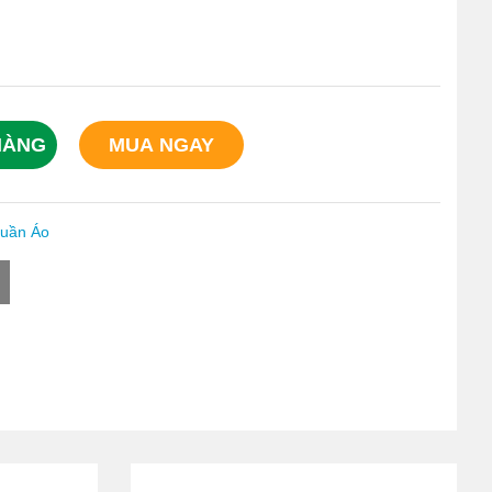
HÀNG
MUA NGAY
Quần Áo