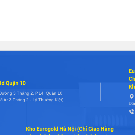
Eu
Ch
ld Quận 10
Kh
Đường 3 Tháng 2, P.14, Quận 10.
ã tư 3 Tháng 2 - Lý Thường Kiệt)
Đô
Kho Eurogold Hà Nội (Chỉ Giao Hàng