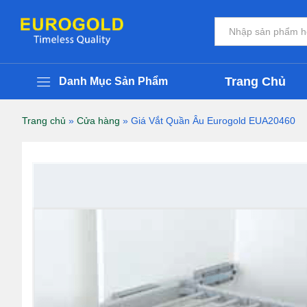
Giá Vắt Quần Âu Eurogold EUA20460
Thông Tin Chi Tiết Sản Phẩm
Đánh giá (0)
Tất cả
Trang Chủ
Danh Mục Sản Phẩm
Trang chủ
»
Cửa hàng
»
Giá Vắt Quần Âu Eurogold EUA20460