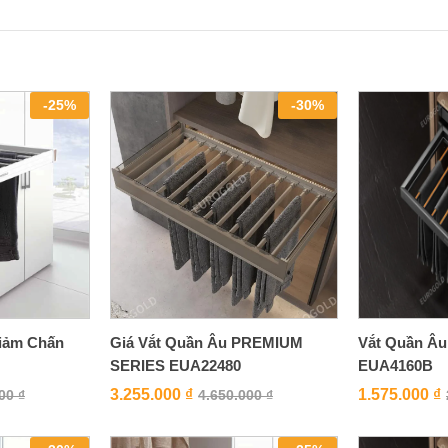
-
25
%
-
30
%
iảm Chấn
Giá Vắt Quần Âu PREMIUM
Vắt Quần Âu
SERIES EUA22480
EUA4160B
3.255.000
₫
1.575.000
₫
000
₫
4.650.000
₫