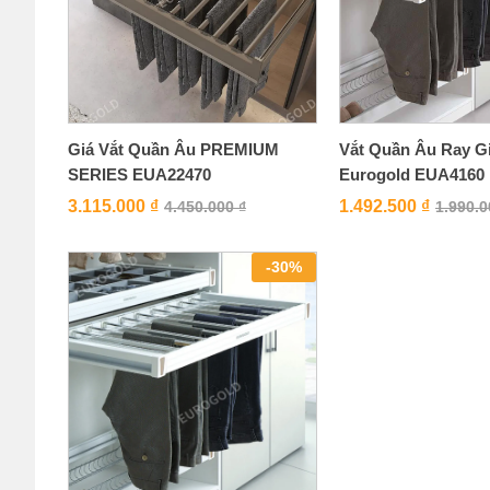
Giá Vắt Quần Âu PREMIUM
Vắt Quần Âu Ray G
SERIES EUA22470
Eurogold EUA4160
3.115.000
₫
1.492.500
₫
4.450.000
₫
1.990.
-
30
%