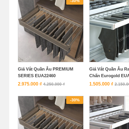
-
30
%
Giá Vắt Quần Âu PREMIUM
Giá Vắt Quần Âu R
SERIES EUA22460
Chấn Eurogold EU
2.975.000
₫
1.505.000
₫
4.250.000
₫
2.150.
-
30
%