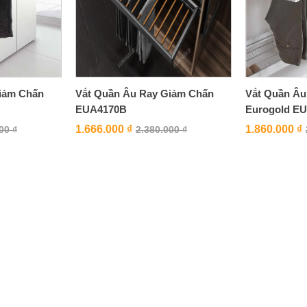
iảm Chấn
Vắt Quần Âu Ray Giảm Chấn
Vắt Quần Âu
EUA4170B
Eurogold E
1.666.000
₫
1.860.000
₫
000
₫
2.380.000
₫