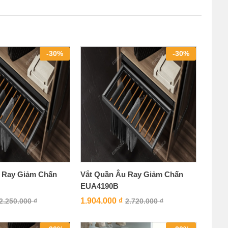
-
30
%
-
30
%
 Ray Giảm Chấn
Vắt Quần Âu Ray Giảm Chấn
EUA4190B
1.904.000
₫
2.250.000
₫
2.720.000
₫