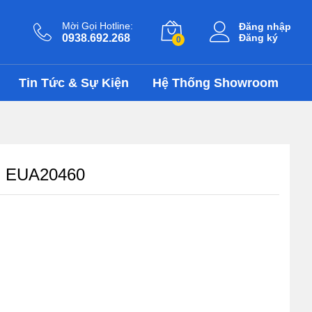
987.000
₫
Thêm vào giỏ
1.316.000
₫
Mời Gọi Hotline:
Đăng nhập
0938.692.268
Đăng ký
0
Tin Tức & Sự Kiện
Hệ Thống Showroom
d EUA20460