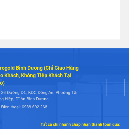
rogold Bình Dương (Chỉ Giao Hàng
o Khách, Không Tiếp Khách Tại
o)
26 Đường D1, KDC Đông An, Phường Tân
ng Hiệp, Dĩ An Bình Dương.
Điện thoại: 0938.692.268
Tất cả chi nhánh chấp nhận thanh toán qua: