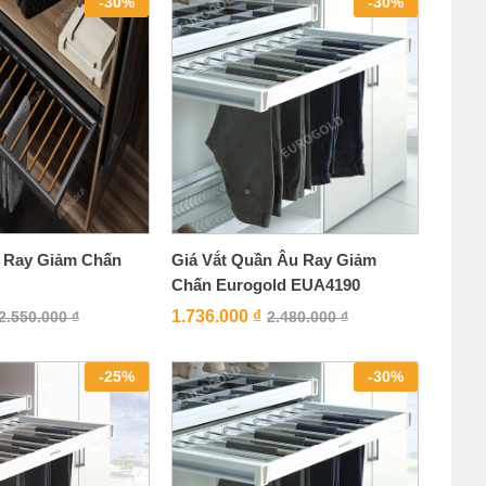
-
30
%
-
30
%
 Ray Giảm Chấn
Giá Vắt Quần Âu Ray Giảm
Chấn Eurogold EUA4190
1.736.000
₫
2.550.000
₫
2.480.000
₫
-
25
%
-
30
%