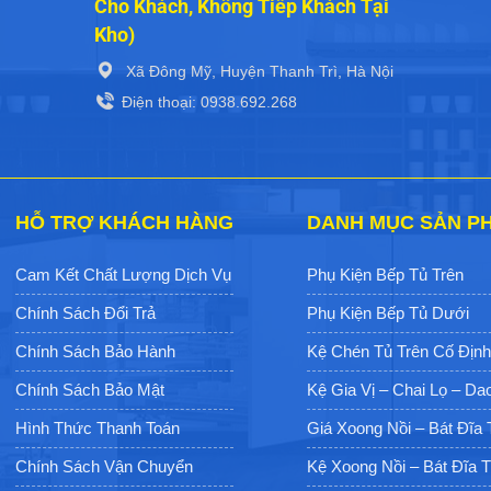
Cho Khách, Không Tiếp Khách Tại
Kho)
Xã Đông Mỹ, Huyện Thanh Trì, Hà Nội
Điện thoại: 0938.692.268
HỖ TRỢ KHÁCH HÀNG
DANH MỤC SẢN P
Cam Kết Chất Lượng Dịch Vụ
Phụ Kiện Bếp Tủ Trên
Chính Sách Đổi Trả
Phụ Kiện Bếp Tủ Dưới
Chính Sách Bảo Hành
Kệ Chén Tủ Trên Cố Địn
Chính Sách Bảo Mật
Kệ Gia Vị – Chai Lọ – Da
Hình Thức Thanh Toán
Giá Xoong Nồi – Bát Đĩa
Chính Sách Vận Chuyển
Kệ Xoong Nồi – Bát Đĩa T