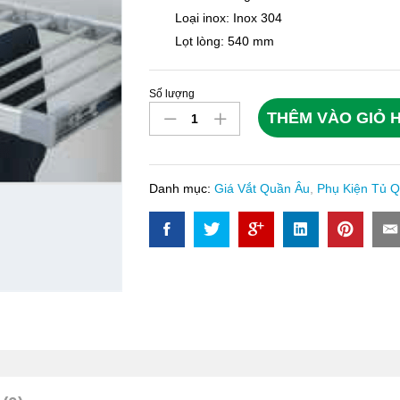
Loại inox: Inox 304
Lọt lòng: 540 mm
Số lượng
Giá
THÊM VÀO GIỎ 
Vắt
Quần
Âu
Eurogold
Danh mục:
Giá Vắt Quần Âu
,
Phụ Kiện Tủ 
EUA20460
quantity