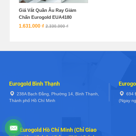
Giá Vắt Quần Âu Ray Giảm
Chấn Eurogold EUA4180
1.631.000
₫
2.330.000
₫
Eurogold Bình Thạnh
Eurogo
238A Bạch Đằng, Phường 14, Bình Thạnh,
694 
Thành phố Hồ Chí Minh
(Ngay ng
Kho Eurogold Hồ Chí Minh (Chỉ Giao