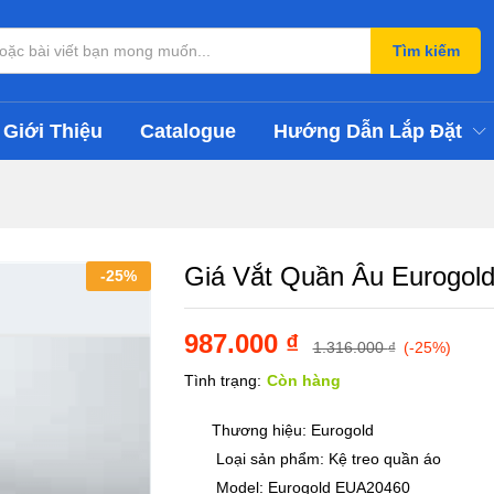
Tìm kiếm
Giới Thiệu
Catalogue
Hướng Dẫn Lắp Đặt
Giá Vắt Quần Âu Eurogol
-
25
%
987.000
₫
1.316.000
₫
(-25%)
Tình trạng:
Còn hàng
Thương hiệu: Eurogold
Loại sản phẩm: Kệ treo quần áo
Model: Eurogold EUA20460