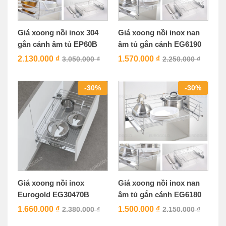
Giá xoong nồi inox 304
Giá xoong nồi inox nan
gắn cánh âm tủ EP60B
âm tủ gắn cánh EG6190
2.130.000
₫
1.570.000
₫
3.050.000
₫
2.250.000
₫
-
30
%
-
30
%
Giá xoong nồi inox
Giá xoong nồi inox nan
Eurogold EG30470B
âm tủ gắn cánh EG6180
1.660.000
₫
1.500.000
₫
2.380.000
₫
2.150.000
₫