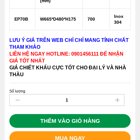
(mm)
Inox
EP70B
W665*D480*H175
700
304
LƯU Ý GIÁ TRÊN WEB CHỈ CHỈ MANG TÍNH CHẤT
THAM KHẢO
LIÊN HỆ NGAY HOTLINE: 0901456111 ĐỂ NHẬN
GIÁ TỐT NHẤT
GIÁ CHIẾT KHẤU CỰC TỐT CHO ĐẠI LÝ VÀ NHÀ
THẦU
Số lượng
Giá
xoong
nồi
inox
304
THÊM VÀO GIỎ HÀNG
gắn
cánh
MUA NGAY