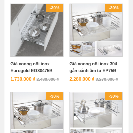
-
30
%
-
30
%
Giá xoong nồi inox
Giá xoong nồi inox 304
Eurogold EG30475B
gắn cánh âm tủ EP75B
1.730.000
₫
2.280.000
₫
2.480.000
₫
3.270.000
₫
-
30
%
-
30
%