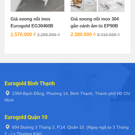
Giá xoong nồi inox
Giá xoong nồi inox 304
Eurogold EG30460B
gắn cánh âm tủ EP90B
1.570.000
₫
2.380.000
₫
2.250.000
₫
3.410.000
₫
Eurogold Bình Thạnh
238A Bạch Đằng, Phường 14, Bình Thạnh, Thành phố Hồ Chí
Minh
Eurogold Quận 10
694 Đường 3 Tháng 2, P.14, Quận 10. (Ngay ngã tư 3 Tháng
2 - Lý Thường Kiệt)