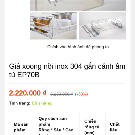
Chỉnh vào hình ảnh để phóng to
Giá xoong nồi inox 304 gắn cánh âm
tủ EP70B
2.220.000
₫
3.180.000
₫
(-30%)
Tình trạng:
Còn hàng
Quy cách sản
Chiều
Mã sản
phẩm
Chất
rộng tủ
phẩm
Rộng * Sâu * Cao
liệu
(mm)