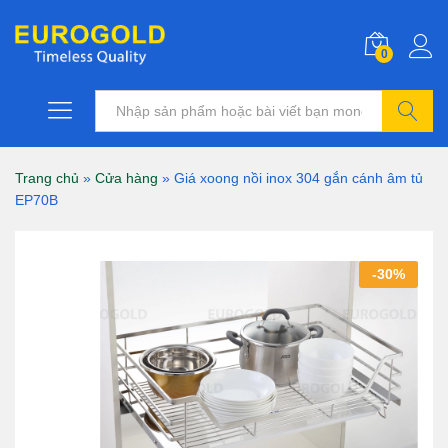
0
Tìm kiếm
Trang chủ
»
Cửa hàng
»
Giá xoong nồi inox 304 gắn cánh âm tủ
EP70B
-
30
%