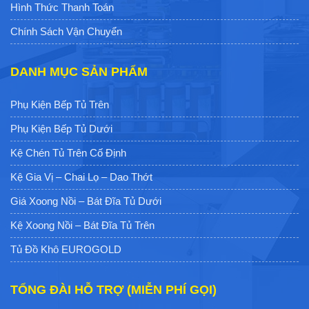
Hình Thức Thanh Toán
Chính Sách Vận Chuyển
DANH MỤC SẢN PHẨM
Phụ Kiện Bếp Tủ Trên
Phụ Kiện Bếp Tủ Dưới
Kệ Chén Tủ Trên Cố Định
Kệ Gia Vị – Chai Lọ – Dao Thớt
Giá Xoong Nồi – Bát Đĩa Tủ Dưới
Kệ Xoong Nồi – Bát Đĩa Tủ Trên
Tủ Đồ Khô EUROGOLD
TỔNG ĐÀI HỖ TRỢ (MIỄN PHÍ GỌI)