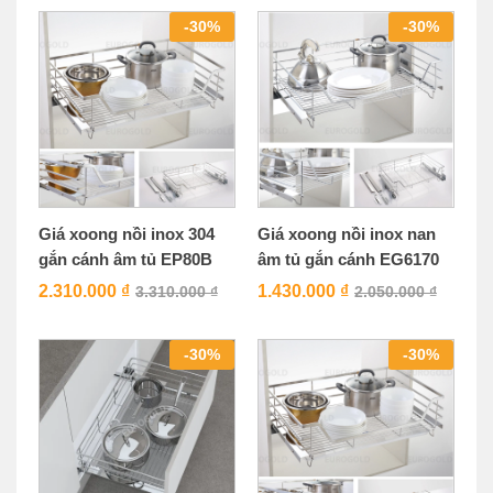
-
30
%
-
30
%
Giá xoong nồi inox 304
Giá xoong nồi inox nan
gắn cánh âm tủ EP80B
âm tủ gắn cánh EG6170
2.310.000
₫
1.430.000
₫
3.310.000
₫
2.050.000
₫
-
30
%
-
30
%