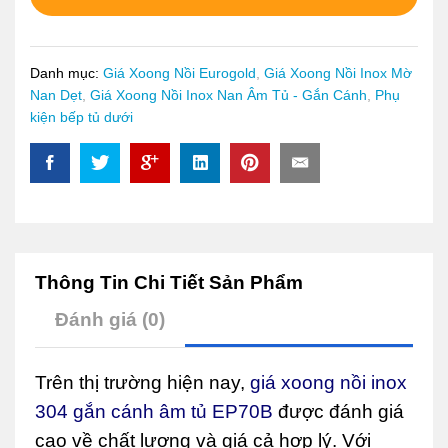
âm
tủ
EP70B
quantity
Danh mục:
Giá Xoong Nồi Eurogold
,
Giá Xoong Nồi Inox Mờ
Nan Dẹt
,
Giá Xoong Nồi Inox Nan Âm Tủ - Gắn Cánh
,
Phụ
kiện bếp tủ dưới
Thông Tin Chi Tiết Sản Phẩm
Đánh giá (0)
Trên thị trường hiện nay,
giá xoong nồi inox
304 gắn cánh âm tủ EP70B
được đánh giá
cao về chất lượng và giá cả hợp lý. Với