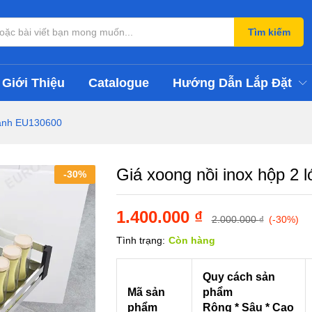
ắn cánh EU130600
Tìm kiếm
Giới Thiệu
Catalogue
Hướng Dẫn Lắp Đặt
 cánh EU130600
Giá xoong nồi inox hộp 2
-
30
%
1.400.000
₫
2.000.000
₫
(-30%)
Tình trạng:
Còn hàng
Quy cách sản
Mã sản
phẩm
phẩm
Rộng * Sâu * Cao