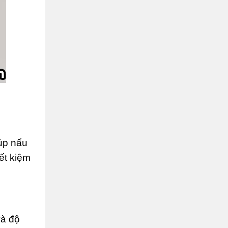
iúp nấu
iết kiệm
và độ