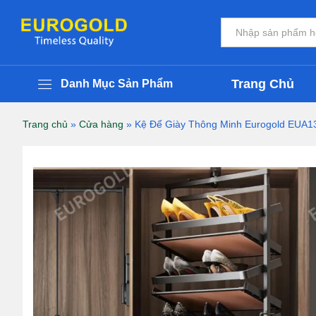
Kệ Để Giày Thông Minh Eurogold EU
Thông Tin Chi Tiết Sản Phẩm
Đánh giá (0)
Tất cả
Trang Chủ
Danh Mục Sản Phẩm
Trang chủ
»
Cửa hàng
»
Kệ Để Giày Thông Minh Eurogold EUA1