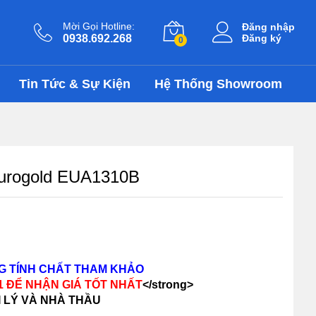
7.133.000
₫
Thêm vào giỏ
10.190.000
₫
Mời Gọi Hotline:
Đăng nhập
0938.692.268
Đăng ký
0
Tin Tức & Sự Kiện
Hệ Thống Showroom
Eurogold EUA1310B
NG TÍNH CHẤT THAM KHẢO
11 ĐỂ NHẬN GIÁ TỐT NHẤT
</strong>
I LÝ VÀ NHÀ THẦU