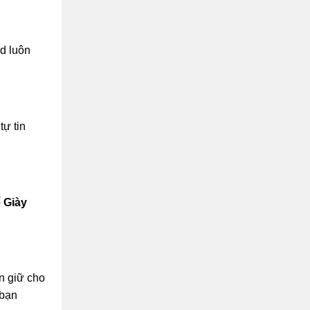
d luôn
tự tin
 Giày
n giữ cho
 bạn