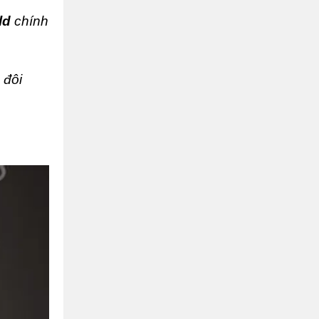
ld
chính
 đôi