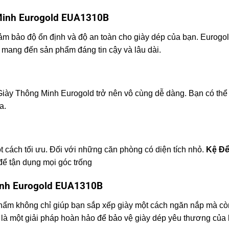
 Minh Eurogold EUA1310B
ảm bảo độ ổn định và độ an toàn cho giày dép của bạn. Eurogol
 mang đến sản phẩm đáng tin cậy và lâu dài.
 Giày Thông Minh Eurogold trở nên vô cùng dễ dàng. Bạn có thể 
a.
t cách tối ưu. Đối với những căn phòng có diện tích nhỏ.
Kệ Để
để tận dụng mọi góc trống
inh Eurogold EUA1310B
phẩm không chỉ giúp bạn sắp xếp giày một cách ngăn nắp mà cò
ự là một giải pháp hoàn hảo để bảo vệ giày dép yêu thương của