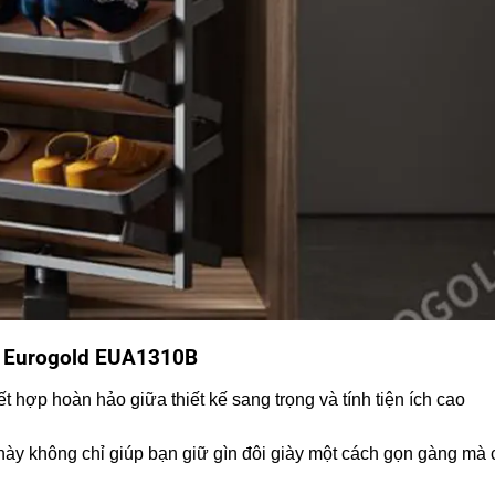
h Eurogold EUA1310B
ết hợp hoàn hảo giữa thiết kế sang trọng và tính tiện ích cao
ày không chỉ giúp bạn giữ gìn đôi giày một cách gọn gàng mà 