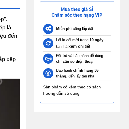
Mua theo giá SỈ
Chăm sóc theo hạng VIP
p”.
ép là
Miễn phí
công lắp đặt
iệu đến
Lỗi là đổi mới trong
10 ngày
xem chi tiết
tại nhà
Đổi trả và bảo hành dễ dàng
sắp xếp
chỉ cần số điện thoại
Bảo hành
chính hãng 36
tháng
, đến lấy tận nhà
Sản phẩm có kèm theo có sách
hướng dẫn sử dụng