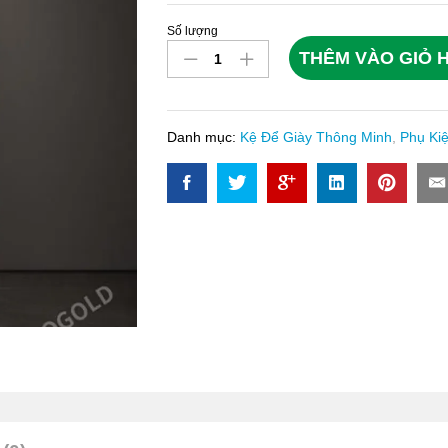
Số lượng
Kệ
THÊM VÀO GIỎ 
Để
Giày
Thông
Minh
Danh mục:
Kệ Để Giày Thông Minh
,
Phụ Ki
Eurogold
EUA1310B
quantity