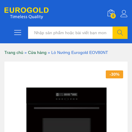
0
Tìm kiếm
Trang chủ
»
Cửa hàng
»
Lò Nướng Eurogold EOV80NT
-
30
%