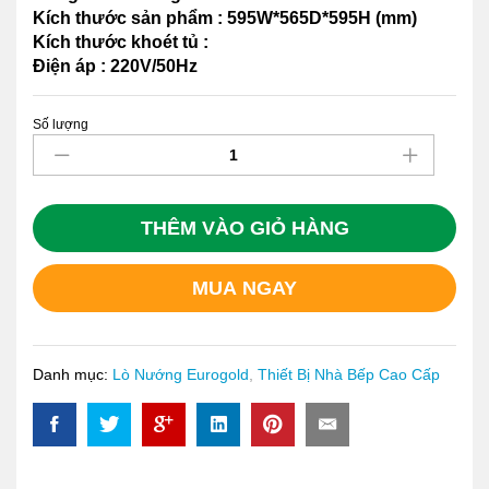
Kích thước sản phẩm : 595W*565D*595H (mm)
Kích thước khoét tủ :
Điện áp : 220V/50Hz
Số lượng
Lò
Nướng
Eurogold
EOV80NT
quantity
THÊM VÀO GIỎ HÀNG
MUA NGAY
Danh mục:
Lò Nướng Eurogold
,
Thiết Bị Nhà Bếp Cao Cấp