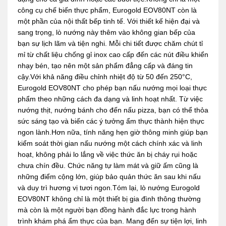
công cụ chế biến thực phẩm, Eurogold EOV80NT còn là
một phần của nội thất bếp tinh tế. Với thiết kế hiện đại và
sang trọng, lò nướng này thêm vào không gian bếp của
bạn sự lịch lãm và tiện nghi. Mỗi chi tiết được chăm chút tỉ
mỉ từ chất liệu chống gỉ inox cao cấp đến các nút điều khiển
nhạy bén, tạo nên một sản phẩm đẳng cấp và đáng tin
cậy.Với khả năng điều chỉnh nhiệt độ từ 50 đến 250°C,
Eurogold EOV80NT cho phép bạn nấu nướng mọi loại thực
phẩm theo những cách đa dạng và linh hoạt nhất. Từ việc
nướng thịt, nướng bánh cho đến nấu pizza, bạn có thể thỏa
sức sáng tạo và biến các ý tưởng ẩm thực thành hiện thực
ngon lành.Hơn nữa, tính năng hẹn giờ thông minh giúp bạn
kiểm soát thời gian nấu nướng một cách chính xác và linh
hoạt, không phải lo lắng về việc thức ăn bị cháy rụi hoặc
chưa chín đều. Chức năng tự làm mát và giữ ấm cũng là
những điểm cộng lớn, giúp bảo quản thức ăn sau khi nấu
và duy trì hương vị tươi ngon.Tóm lại, lò nướng Eurogold
EOV80NT không chỉ là một thiết bị gia đình thông thường
mà còn là một người bạn đồng hành đắc lực trong hành
trình khám phá ẩm thực của bạn. Mang đến sự tiện lợi, linh