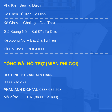
Phụ Kiện Bếp Tủ Dưới
Kệ Chén Tủ Trên Cố Định
Kệ Gia Vị – Chai Lọ – Dao Thớt
Giá Xoong Nồi – Bát Đĩa Tủ Dưới
Kệ Xoong Nồi – Bát Đĩa Tủ Trên
Tủ Đồ Khô EUROGOLD
TỔNG ĐÀI HỖ TRỢ (MIỄN PHÍ GỌI)
HOTLINE TƯ VẤN BÁN HÀNG
0938.692.268
0938.692.268
PHẢN ÁNH DỊCH VỤ:
Mở cửa: T2 – CN (8h00 – 21h00)