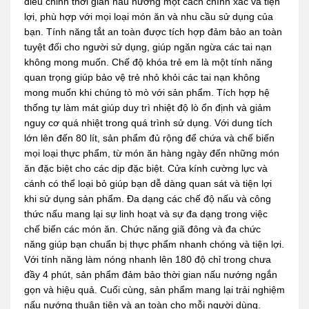
điều chỉnh thời gian nấu nướng một cách chính xác và tiện
lợi, phù hợp với mọi loại món ăn và nhu cầu sử dụng của
bạn. Tính năng tắt an toàn được tích hợp đảm bảo an toàn
tuyệt đối cho người sử dụng, giúp ngăn ngừa các tai nạn
không mong muốn. Chế độ khóa trẻ em là một tính năng
quan trọng giúp bảo vệ trẻ nhỏ khỏi các tai nạn không
mong muốn khi chúng tò mò với sản phẩm. Tích hợp hệ
thống tự làm mát giúp duy trì nhiệt độ lò ổn định và giảm
nguy cơ quá nhiệt trong quá trình sử dụng. Với dung tích
lớn lên đến 80 lít, sản phẩm đủ rộng để chứa và chế biến
mọi loại thực phẩm, từ món ăn hàng ngày đến những món
ăn đặc biệt cho các dịp đặc biệt. Cửa kính cường lực và
cánh có thể loại bỏ giúp bạn dễ dàng quan sát và tiện lợi
khi sử dụng sản phẩm. Đa dạng các chế độ nấu và công
thức nấu mang lại sự linh hoạt và sự đa dạng trong việc
chế biến các món ăn. Chức năng giã đông và đa chức
năng giúp bạn chuẩn bị thực phẩm nhanh chóng và tiện lợi.
Với tính năng làm nóng nhanh lên 180 độ chỉ trong chưa
đầy 4 phút, sản phẩm đảm bảo thời gian nấu nướng ngắn
gọn và hiệu quả. Cuối cùng, sản phẩm mang lại trải nghiệm
nấu nướng thuận tiện và an toàn cho mỗi người dùng.