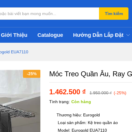
Eurogold EUA7110
Tìm kiếm
Giới Thiệu
Catalogue
Hướng Dẫn Lắp Đặt
rogold EUA7110
Móc Treo Quần Âu, Ray 
-
25
%
1.462.500
₫
1.950.000
₫
(-25%)
Tình trạng:
Còn hàng
Thương hiệu: Eurogold
Loại sản phẩm: Kệ treo quần áo
Model: Eurogold EUA7110