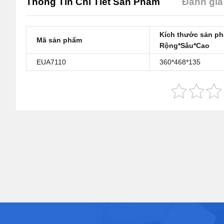
Thông Tin Chi Tiết Sản Phẩm
Đánh giá 
Kích thước sản p
Mã sản phẩm
Rộng*Sâu*Cao
EUA7110
360*468*135