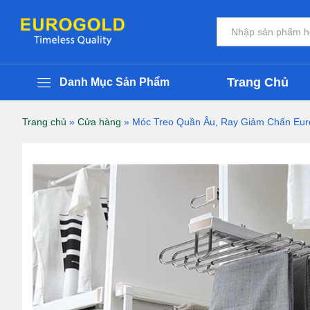
Móc Treo Quần Âu, Ray Giảm Chấn 
Thông Tin Chi Tiết Sản Phẩm
Đánh giá (0)
Tất cả
Trang Chủ
Danh Mục Sản Phẩm
Trang chủ
»
Cửa hàng
»
Móc Treo Quần Âu, Ray Giảm Chấn Eu