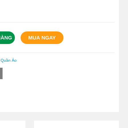
HÀNG
MUA NGAY
 Quần Áo