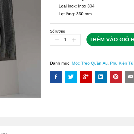
Loại inox: Inox 304
Lọt lòng: 360 mm
Số lượng
Móc
THÊM VÀO GIỎ 
Treo
Quần
Âu,
Ray
Danh mục:
Móc Treo Quần Âu
,
Phụ Kiện Tủ
Giảm
Chấn
Eurogold
EUA7110
quantity