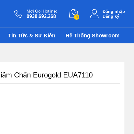
1.462.500
₫
Thêm vào giỏ
1.950.000
₫
Mời Gọi Hotline:
Đăng nhập
0938.692.268
Đăng ký
0
Tin Tức & Sự Kiện
Hệ Thống Showroom
Giảm Chấn Eurogold EUA7110