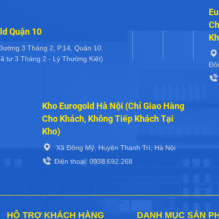
Eu
Ch
ld Quận 10
Kh
Đường 3 Tháng 2, P.14, Quận 10.
ã tư 3 Tháng 2 - Lý Thường Kiệt)
Đô
Kho Eurogold Hà Nội (Chỉ Giao Hàng
Cho Khách, Không Tiếp Khách Tại
Kho)
Xã Đông Mỹ, Huyện Thanh Trì, Hà Nội
Điện thoại: 0938.692.268
HỖ TRỢ KHÁCH HÀNG
DANH MỤC SẢN P