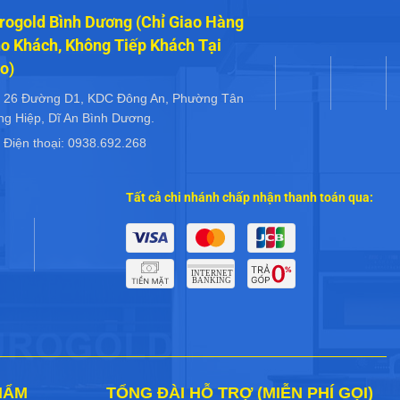
rogold Bình Dương (Chỉ Giao Hàng
o Khách, Không Tiếp Khách Tại
o)
26 Đường D1, KDC Đông An, Phường Tân
ng Hiệp, Dĩ An Bình Dương.
Điện thoại: 0938.692.268
Tất cả chi nhánh chấp nhận thanh toán qua:
HẨM
TỔNG ĐÀI HỖ TRỢ (MIỄN PHÍ GỌI)