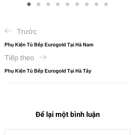
Điều
Previous
Trước
hướng
Post
Phụ Kiện Tủ Bếp Eurogold Tại Hà Nam
bài
viết
Bài
Tiếp theo
tiếp
Phụ Kiện Tủ Bếp Eurogold Tại Hà Tây
theo
Để lại một bình luận