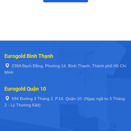
Eurogold Bình Thạnh
238A Bạch Đằng, Phường 14, Bình Thạnh, Thành phố Hồ Chí
Minh
Eurogold Quận 10
694 Đường 3 Tháng 2, P.14, Quận 10. (Ngay ngã tư 3 Tháng
2 - Lý Thường Kiệt)