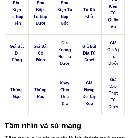
Phụ
Phụ
Phụ
Kiện
Kiện
Kiện
Kiện Tủ
Tủ Đồ
Tủ
Tủ Bếp
Tủ Bếp
Bếp
Khô
Quần
Trên
Dưới
Góc
Áo
Giá
Giá
Giá Bát
Giá Bát
Giá Bát
Xoong
Gia Vị
Di
Cố
Đĩa Tủ
Nồi Tủ
Tủ
Dộng
Định
Dưới
Dưới
Dưới
Giá
Khay
Giá
Dao
Thùng
Thùng
Chia
Đựng
Thớt
Gạo
Rác
Thìa
Đồ Tẩy
Tủ
Dĩa
Rửa
Dưới
Tầm nhìn và sứ mạng