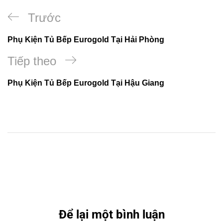
Điều
Previous
Trước
hướng
Post
Phụ Kiện Tủ Bếp Eurogold Tại Hải Phòng
bài
viết
Bài
Tiếp theo
tiếp
Phụ Kiện Tủ Bếp Eurogold Tại Hậu Giang
theo
Để lại một bình luận