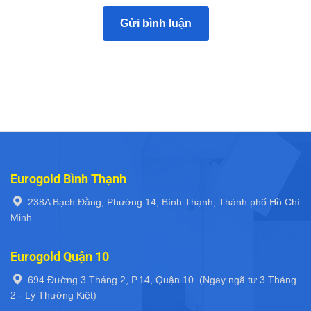
Eurogold Bình Thạnh
238A Bạch Đằng, Phường 14, Bình Thạnh, Thành phố Hồ Chí
Minh
Eurogold Quận 10
694 Đường 3 Tháng 2, P.14, Quận 10. (Ngay ngã tư 3 Tháng
2 - Lý Thường Kiệt)