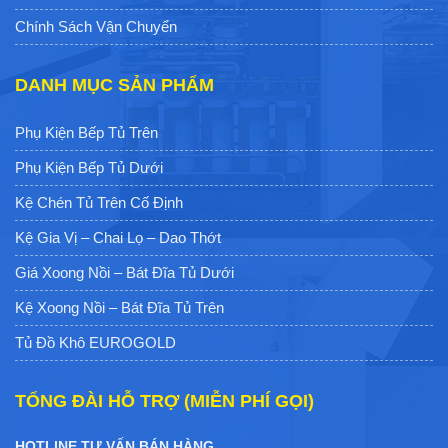
Chính Sách Vận Chuyển
DANH MỤC SẢN PHẨM
Phụ Kiện Bếp Tủ Trên
Phụ Kiện Bếp Tủ Dưới
Kệ Chén Tủ Trên Cố Định
Kệ Gia Vị – Chai Lọ – Dao Thớt
Giá Xoong Nồi – Bát Đĩa Tủ Dưới
Kệ Xoong Nồi – Bát Đĩa Tủ Trên
Tủ Đồ Khô EUROGOLD
TỔNG ĐÀI HỖ TRỢ (MIỄN PHÍ GỌI)
HOTLINE TƯ VẤN BÁN HÀNG