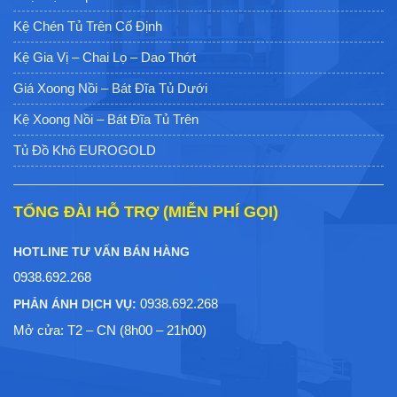
Kệ Chén Tủ Trên Cố Định
Kệ Gia Vị – Chai Lọ – Dao Thớt
Giá Xoong Nồi – Bát Đĩa Tủ Dưới
Kệ Xoong Nồi – Bát Đĩa Tủ Trên
Tủ Đồ Khô EUROGOLD
TỔNG ĐÀI HỖ TRỢ (MIỄN PHÍ GỌI)
HOTLINE TƯ VẤN BÁN HÀNG
0938.692.268
0938.692.268
PHẢN ÁNH DỊCH VỤ:
Mở cửa: T2 – CN (8h00 – 21h00)