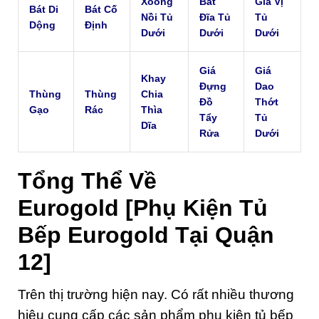
Xoong
Bát
Gia Vị
Bát Di
Bát Cố
Nồi Tủ
Đĩa Tủ
Tủ
Dộng
Định
Dưới
Dưới
Dưới
Giá
Giá
Khay
Đựng
Dao
Thùng
Thùng
Chia
Đồ
Thớt
Gạo
Rác
Thìa
Tẩy
Tủ
Dĩa
Rửa
Dưới
Tổng Thể Về
Eurogold
[Phụ Kiện Tủ
Bếp Eurogold Tại Quận
12]
Trên thị trường hiện nay. Có rất nhiều thương
hiệu cung cấp các sản phẩm phụ kiện tủ bếp