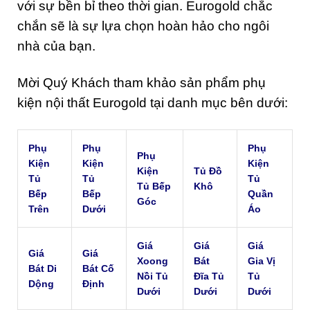
với sự bền bỉ theo thời gian. Eurogold chắc
chắn sẽ là sự lựa chọn hoàn hảo cho ngôi
nhà của bạn.
Mời Quý Khách tham khảo sản phẩm phụ
kiện nội thất Eurogold tại danh mục bên dưới:
Phụ
Phụ
Phụ
Phụ
Kiện
Kiện
Kiện
Kiện
Tủ Đồ
Tủ
Tủ
Tủ
Tủ Bếp
Khô
Bếp
Bếp
Quần
Góc
Trên
Dưới
Áo
Giá
Giá
Giá
Giá
Giá
Xoong
Bát
Gia Vị
Bát Di
Bát Cố
Nồi Tủ
Đĩa Tủ
Tủ
Dộng
Định
Dưới
Dưới
Dưới