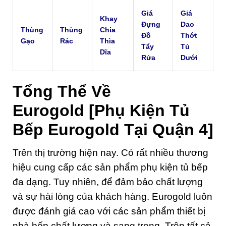
Giá
Giá
Khay
Đựng
Dao
Thùng
Thùng
Chia
Đồ
Thớt
Gạo
Rác
Thìa
Tẩy
Tủ
Dĩa
Rửa
Dưới
Tổng Thể Về
Eurogold
[Phụ Kiện Tủ
Bếp Eurogold Tại Quận 4]
Trên thị trường hiện nay. Có rất nhiều thương
hiệu cung cấp các sản phẩm phụ kiện tủ bếp
đa dạng. Tuy nhiên, để đảm bảo chất lượng
và sự hài lòng của khách hàng. Eurogold luôn
được đánh giá cao với các sản phẩm thiết bị
nhà bếp chất lượng và sang trọng. Trên tất cả,