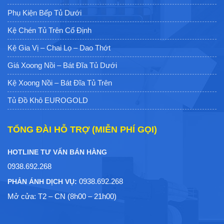
Phụ Kiện Bếp Tủ Dưới
Kệ Chén Tủ Trên Cố Định
Kệ Gia Vị – Chai Lọ – Dao Thớt
Giá Xoong Nồi – Bát Đĩa Tủ Dưới
Kệ Xoong Nồi – Bát Đĩa Tủ Trên
Tủ Đồ Khô EUROGOLD
TỔNG ĐÀI HỖ TRỢ (MIỄN PHÍ GỌI)
HOTLINE TƯ VẤN BÁN HÀNG
0938.692.268
0938.692.268
PHẢN ÁNH DỊCH VỤ:
Mở cửa: T2 – CN (8h00 – 21h00)