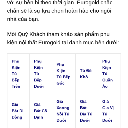
với sự bền bỉ theo thời gian. Eurogold chắc
chắn sẽ là sự lựa chọn hoàn hảo cho ngôi
nhà của bạn.
Mời Quý Khách tham khảo sản phẩm phụ
kiện nội thất Eurogold tại danh mục bên dưới:
Phụ
Phụ
Phụ
Phụ
Kiện
Kiện
Kiện
Kiện
Tủ Đồ
Tủ
Tủ
Tủ
Tủ Bếp
Khô
Bếp
Bếp
Quần
Góc
Trên
Dưới
Áo
Giá
Giá
Giá
Giá
Giá
Xoong
Bát
Gia Vị
Bát Di
Bát Cố
Nồi Tủ
Đĩa Tủ
Tủ
Dộng
Định
Dưới
Dưới
Dưới