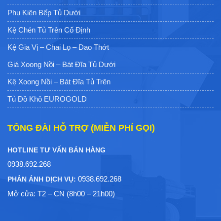
Phụ Kiện Bếp Tủ Dưới
Kệ Chén Tủ Trên Cố Định
Kệ Gia Vị – Chai Lọ – Dao Thớt
Giá Xoong Nồi – Bát Đĩa Tủ Dưới
Kệ Xoong Nồi – Bát Đĩa Tủ Trên
Tủ Đồ Khô EUROGOLD
TỔNG ĐÀI HỖ TRỢ (MIỄN PHÍ GỌI)
HOTLINE TƯ VẤN BÁN HÀNG
0938.692.268
0938.692.268
PHẢN ÁNH DỊCH VỤ:
Mở cửa: T2 – CN (8h00 – 21h00)