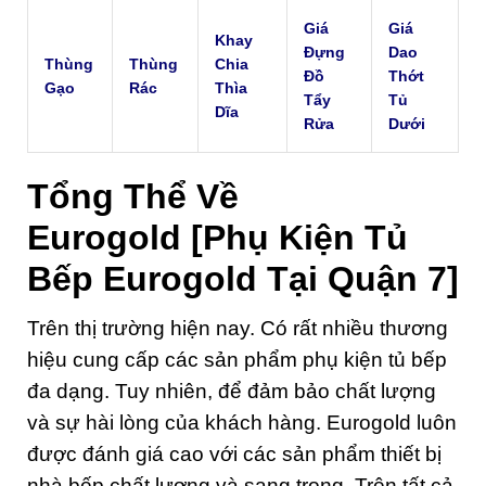
Giá
Giá
Khay
Đựng
Dao
Thùng
Thùng
Chia
Đồ
Thớt
Gạo
Rác
Thìa
Tẩy
Tủ
Dĩa
Rửa
Dưới
Tổng Thể Về
Eurogold
[Phụ Kiện Tủ
Bếp Eurogold Tại Quận 7]
Trên thị trường hiện nay. Có rất nhiều thương
hiệu cung cấp các sản phẩm phụ kiện tủ bếp
đa dạng. Tuy nhiên, để đảm bảo chất lượng
và sự hài lòng của khách hàng. Eurogold luôn
được đánh giá cao với các sản phẩm thiết bị
nhà bếp chất lượng và sang trọng. Trên tất cả,