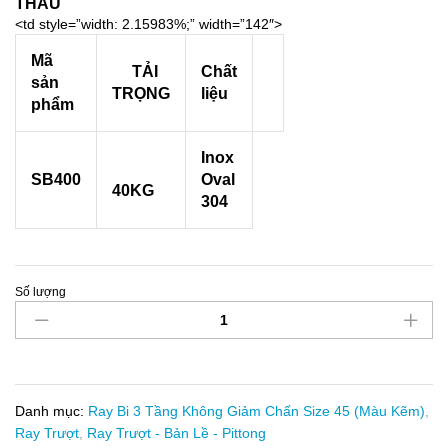
THẦU
<td style=”width: 2.15983%;” width=”142″>
Mã
TẢI
Chất
sản
TRỌNG
liệu
phẩm
Inox
SB400
Oval
40KG
304
Số lượng
Ray
Bi
3
Tầng
Không
Giảm
Danh mục:
Ray Bi 3 Tầng Không Giảm Chấn Size 45 (Màu Kẽm)
,
Chấn
Ray Trượt
,
Ray Trượt - Bản Lề - Pittong