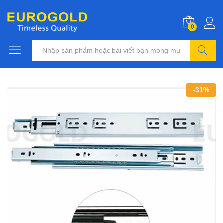
0
Tìm kiếm
-
31
%