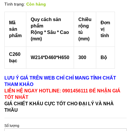
Tình trạng:
Còn hàng
Quy cách sản
Chiều
Mã
Đơn
phẩm
rộng
sản
vị
Rộng * Sâu * Cao
tủ
phẩm
tính
(mm)
(mm)
C260
W214*D460*H650
300
Bộ
bạc
LƯU Ý GIÁ TRÊN WEB CHỈ CHỈ MANG TÍNH CHẤT
THAM KHẢO
LIÊN HỆ NGAY HOTLINE: 0901456111 ĐỂ NHẬN GIÁ
TỐT NHẤT
GIÁ CHIẾT KHẤU CỰC TỐT CHO ĐẠI LÝ VÀ NHÀ
THẦU
Số lượng
Thùng