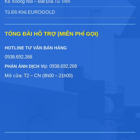
Kệ Xoong Nồi – Bát Đĩa Tủ Trên
Tủ Đồ Khô EUROGOLD
TỔNG ĐÀI HỖ TRỢ (MIỄN PHÍ GỌI)
HOTLINE TƯ VẤN BÁN HÀNG
0938.692.268
0938.692.268
PHẢN ÁNH DỊCH VỤ:
Mở cửa: T2 – CN (8h00 – 21h00)