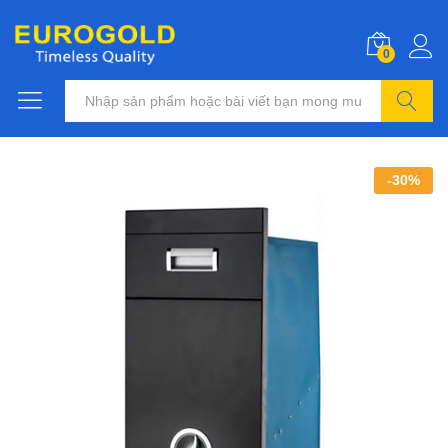
0
Tìm kiếm
-
30
%