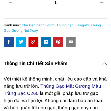
Gạo
Mặt
Gương
Màu
Bạc
Danh mục:
Phụ kiện bếp tủ dưới
,
Thùng gạo Eurogold
,
Thùng
Eurogold
Gạo Gương Nút Xoay
C260
quantity
Thông Tin Chi Tiết Sản Phẩm
Với thiết kế thông minh, chất liệu cao cấp và khả
năng lưu trữ lớn.
Thùng Gạo Mặt Gương Màu
Trắng Bạc C260
là một giải pháp lưu trữ gạo
hiện đại và tiện lợi. Không chỉ đảm bảo an toàn
và bảo quản tốt cho gạo, thùng gạo này còn