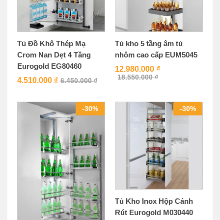
Tủ Đồ Khô Thép Mạ
Tủ kho 5 tầng âm tủ
Crom Nan Dẹt 4 Tầng
nhôm cao cấp EUM5045
Eurogold EG80460
12.980.000
₫
18.550.000
₫
4.510.000
₫
6.450.000
₫
-
30
%
-
30
%
Tủ Kho Inox Hộp Cánh
Rút Eurogold M030440