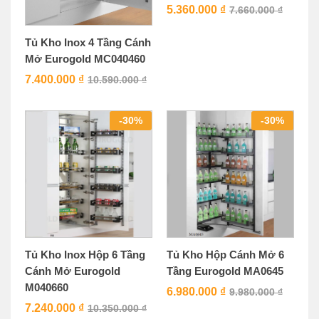
5.360.000
₫
7.660.000
₫
Tủ Kho Inox 4 Tầng Cánh
Mở Eurogold MC040460
7.400.000
₫
10.590.000
₫
-
30
%
-
30
%
Tủ Kho Inox Hộp 6 Tầng
Tủ Kho Hộp Cánh Mở 6
Cánh Mở Eurogold
Tầng Eurogold MA0645
M040660
6.980.000
₫
9.980.000
₫
7.240.000
₫
10.350.000
₫