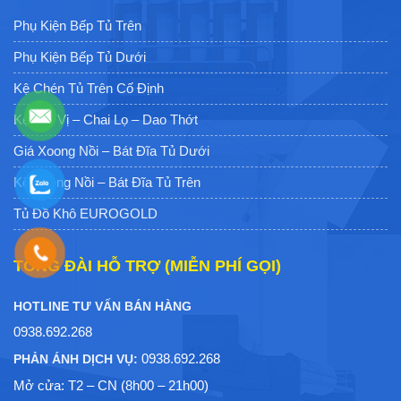
Phụ Kiện Bếp Tủ Trên
Phụ Kiện Bếp Tủ Dưới
Kệ Chén Tủ Trên Cố Định
Kệ Gia Vị – Chai Lọ – Dao Thớt
Giá Xoong Nồi – Bát Đĩa Tủ Dưới
Kệ Xoong Nồi – Bát Đĩa Tủ Trên
Tủ Đồ Khô EUROGOLD
TỔNG ĐÀI HỖ TRỢ (MIỄN PHÍ GỌI)
HOTLINE TƯ VẤN BÁN HÀNG
0938.692.268
0938.692.268
PHẢN ÁNH DỊCH VỤ:
Mở cửa: T2 – CN (8h00 – 21h00)