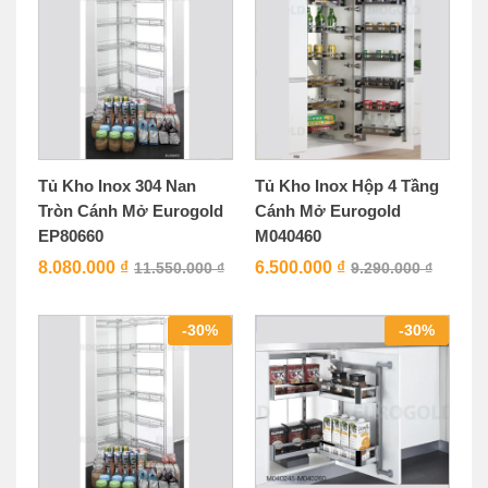
Tủ Kho Inox 304 Nan
Tủ Kho Inox Hộp 4 Tầng
Tròn Cánh Mở Eurogold
Cánh Mở Eurogold
EP80660
M040460
8.080.000
₫
6.500.000
₫
11.550.000
₫
9.290.000
₫
-
30
%
-
30
%