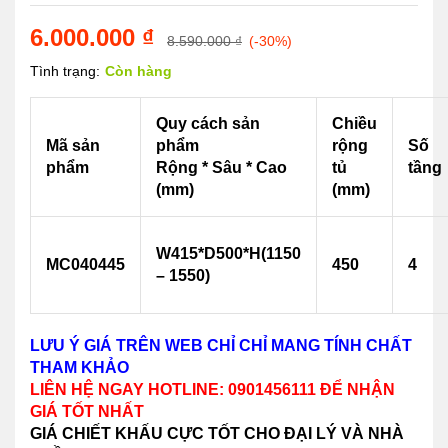
6.000.000
₫
8.590.000
₫
(-30%)
Tình trạng:
Còn hàng
Quy cách sản
Chiều
Mã sản
phẩm
rộng
Số
phẩm
Rộng * Sâu * Cao
tủ
tầng
(mm)
(mm)
W415*D500*H(1150
MC040445
450
4
– 1550)
LƯU Ý GIÁ TRÊN WEB CHỈ CHỈ MANG TÍNH CHẤT
THAM KHẢO
LIÊN HỆ NGAY HOTLINE: 0901456111 ĐỂ NHẬN
GIÁ TỐT NHẤT
GIÁ CHIẾT KHẤU CỰC TỐT CHO ĐẠI LÝ VÀ NHÀ