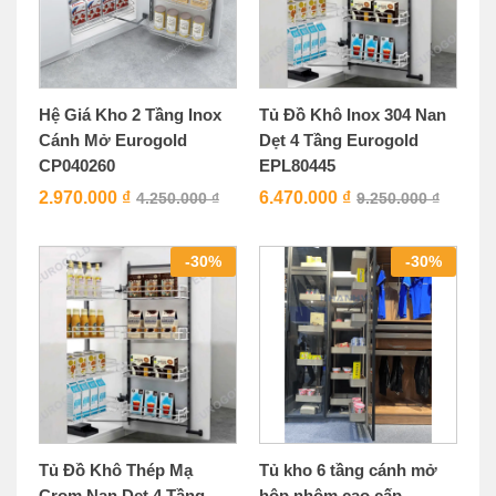
Hệ Giá Kho 2 Tầng Inox
Tủ Đồ Khô Inox 304 Nan
Cánh Mở Eurogold
Dẹt 4 Tầng Eurogold
CP040260
EPL80445
2.970.000
₫
6.470.000
₫
4.250.000
₫
9.250.000
₫
-
30
%
-
30
%
Tủ Đồ Khô Thép Mạ
Tủ kho 6 tầng cánh mở
Crom Nan Dẹt 4 Tầng
hộp nhôm cao cấp