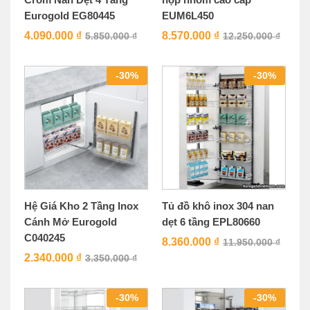
Eurogold EG80445
EUM6L450
4.090.000
₫
8.570.000
₫
5.850.000
₫
12.250.000
₫
-
30
%
-
30
%
Hệ Giá Kho 2 Tầng Inox
Tủ đồ khô inox 304 nan
Cánh Mở Eurogold
dẹt 6 tầng EPL80660
C040245
8.360.000
₫
11.950.000
₫
2.340.000
₫
3.350.000
₫
-
30
%
-
30
%