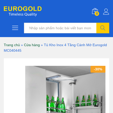
0
Tìm kiếm
Trang chủ
»
Cửa hàng
»
Tủ Kho Inox 4 Tầng Cánh Mở Eurogold
MC040445
-
30
%