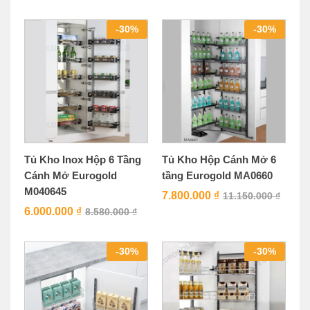
-
30
%
-
30
%
Tủ Kho Inox Hộp 6 Tầng
Tủ Kho Hộp Cánh Mở 6
Cánh Mở Eurogold
tầng Eurogold MA0660
M040645
7.800.000
₫
11.150.000
₫
6.000.000
₫
8.580.000
₫
-
30
%
-
30
%