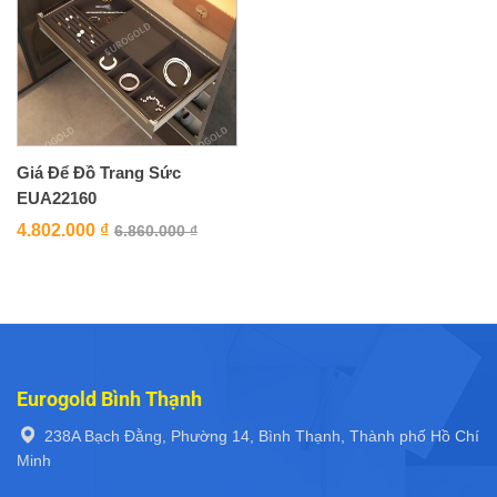
Giá Để Đồ Trang Sức
EUA22160
4.802.000
₫
6.860.000
₫
Eurogold Bình Thạnh
238A Bạch Đằng, Phường 14, Bình Thạnh, Thành phố Hồ Chí
Minh