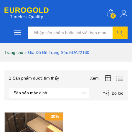
0
Tìm kiếm
Trang chủ
»
Giá Để Đồ Trang Sức EUA22160
1
Sản phẩm được tìm thấy
Xem
Sắp xếp mặc định
Bộ lọc
-
30
%