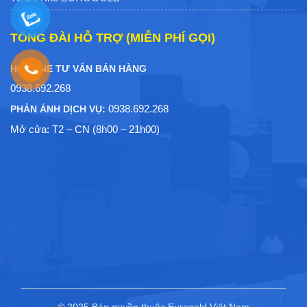
TỔNG ĐÀI HỖ TRỢ (MIỄN PHÍ GỌI)
HOTLINE TƯ VẤN BÁN HÀNG
0938.692.268
0938.692.268
PHẢN ÁNH DỊCH VỤ:
Mở cửa: T2 – CN (8h00 – 21h00)
© 2025 Bản quyền thuộc Eurogold Việt Nam