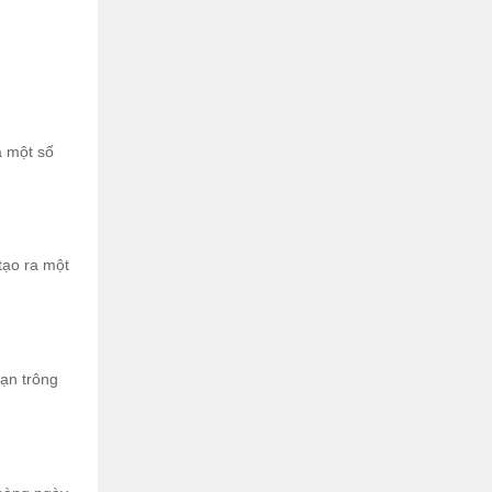
à một số
tạo ra một
bạn trông