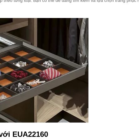
p theo từng loại. Bạn có thể dễ dàng tìm kiếm và lựa chọn trang phục
 với EUA22160