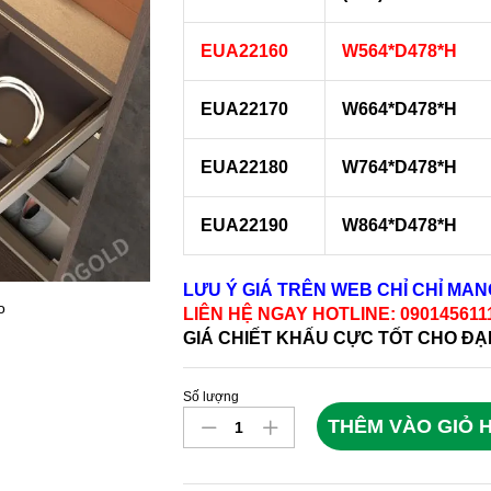
EUA22160
W564*D478*H
EUA22170
W664*D478*H
EUA22180
W764*D478*H
EUA22190
W864*D478*H
LƯU Ý GIÁ TRÊN WEB CHỈ CHỈ MA
o
LIÊN HỆ NGAY HOTLINE: 09014561
GIÁ CHIẾT KHẤU CỰC TỐT CHO ĐẠ
Số lượng
Giá
THÊM VÀO GIỎ 
Để
Đồ
Trang