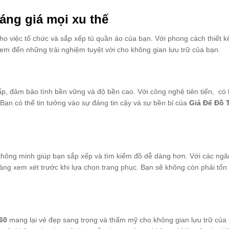
áng giá mọi xu thế
o việc tổ chức và sắp xếp tủ quần áo của bạn. Với phong cách thiết kế 
em đến những trải nghiệm tuyệt vời cho không gian lưu trữ của bạn.
ấp, đảm bảo tính bền vững và độ bền cao. Với công nghệ tiên tiến, có
Bạn có thể tin tưởng vào sự đáng tin cậy và sự bền bỉ của
Giá Để Đồ 
 thông minh giúp bạn sắp xếp và tìm kiếm đồ dễ dàng hơn. Với các ngă
àng xem xét trước khi lựa chọn trang phục. Bạn sẽ không còn phải tốn 
160
mang lại vẻ đẹp sang trọng và thẩm mỹ cho không gian lưu trữ của