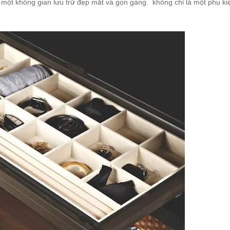
ên một không gian lưu trữ đẹp mắt và gọn gàng. không chỉ là một phụ ki