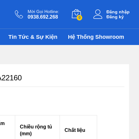
4.802.000
₫
Thêm vào giỏ
6.860.000
₫
Mời Gọi Hotline:
Đăng nhập
0938.692.268
Đăng ký
0
Tin Tức & Sự Kiện
Hệ Thống Showroom
A22160
ẩm
Chiều rộng tủ
Chất liệu
(mm)