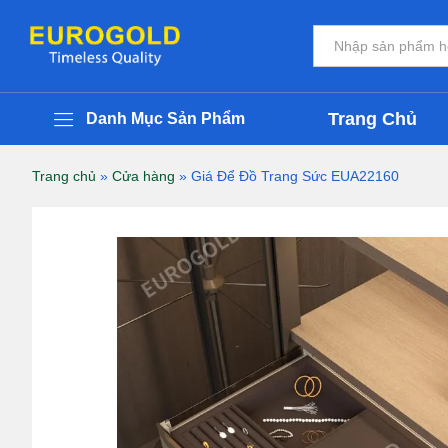
Giá Để Đồ Trang Sức EUA22160
Thông Tin Chi Tiết Sản Phẩm
Đánh giá (0)
Tất cả
Trang Chủ
Danh Mục Sản Phẩm
Trang chủ
»
Cửa hàng
»
Giá Để Đồ Trang Sức EUA22160