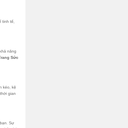
tinh tế,
 khả năng
Trang Sức
n kéo, kệ
thời gian
 bạn. Sự