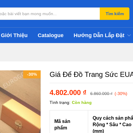
Tìm kiếm
Giới Thiệu
Catalogue
Hướng Dẫn Lắp Đặt
Giá Để Đồ Trang Sức EU
-
30
%
4.802.000
₫
6.860.000
₫
(-30%)
Tình trạng:
Còn hàng
Quy cách sản ph
Mã sản
Rộng * Sâu * Cao
phẩm
(mm)