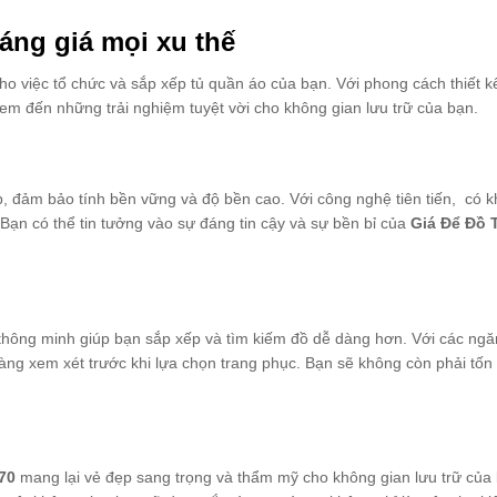
áng giá mọi xu thế
o việc tổ chức và sắp xếp tủ quần áo của bạn. Với phong cách thiết kế 
em đến những trải nghiệm tuyệt vời cho không gian lưu trữ của bạn.
p, đảm bảo tính bền vững và độ bền cao. Với công nghệ tiên tiến, có 
Bạn có thể tin tưởng vào sự đáng tin cậy và sự bền bỉ của
Giá Để Đồ 
 thông minh giúp bạn sắp xếp và tìm kiếm đồ dễ dàng hơn. Với các ngă
àng xem xét trước khi lựa chọn trang phục. Bạn sẽ không còn phải tốn 
170
mang lại vẻ đẹp sang trọng và thẩm mỹ cho không gian lưu trữ của