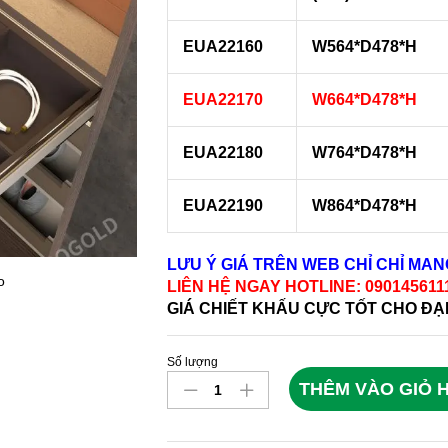
EUA22160
W564*D478*H
EUA22170
W664*D478*H
EUA22180
W764*D478*H
EUA22190
W864*D478*H
LƯU Ý GIÁ TRÊN WEB CHỈ CHỈ MA
o
LIÊN HỆ NGAY HOTLINE: 09014561
GIÁ CHIẾT KHẤU CỰC TỐT CHO ĐẠ
Số lượng
Giá
THÊM VÀO GIỎ 
Để
Đồ
Trang