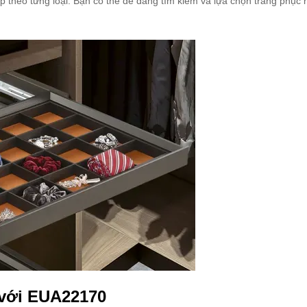
p theo từng loại. Bạn có thể dễ dàng tìm kiếm và lựa chọn trang phục
 với EUA22170