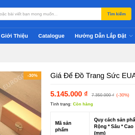
Tìm kiếm
Giới Thiệu
Catalogue
Hướng Dẫn Lắp Đặt
Giá Để Đồ Trang Sức EU
-
30
%
5.145.000
₫
7.350.000
₫
(-30%)
Tình trạng:
Còn hàng
Quy cách sản ph
Mã sản
Rộng * Sâu * Cao
phẩm
(mm)