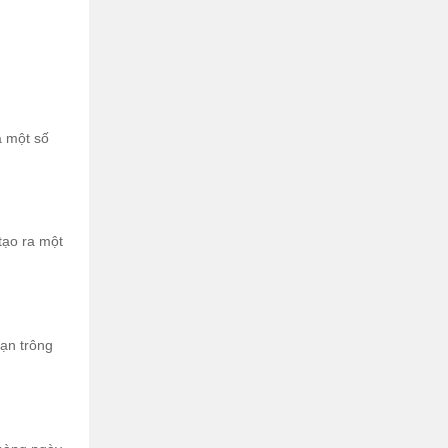
à một số
tạo ra một
bạn trông