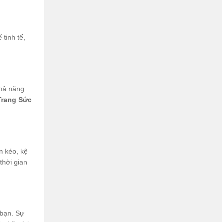
tinh tế,
khả năng
Trang Sức
n kéo, kệ
thời gian
 bạn. Sự