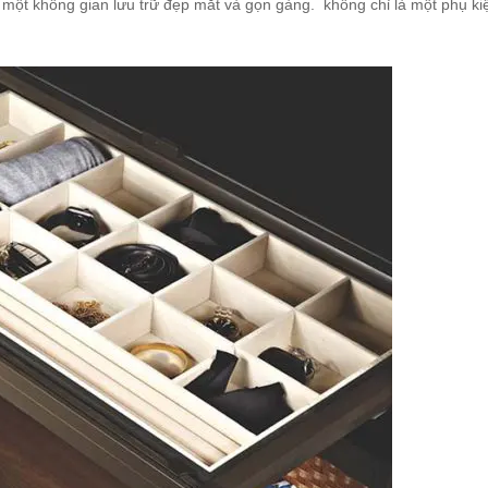
ên một không gian lưu trữ đẹp mắt và gọn gàng. không chỉ là một phụ ki