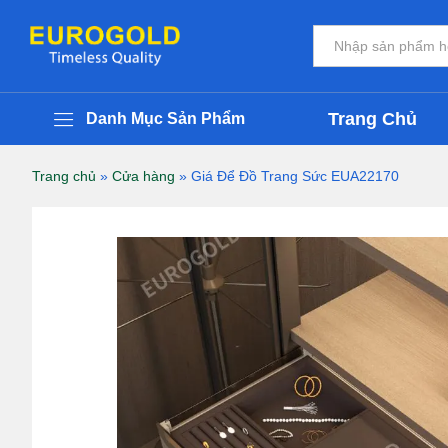
Giá Để Đồ Trang Sức EUA22170
Thông Tin Chi Tiết Sản Phẩm
Đánh giá (0)
Tất cả
Trang Chủ
Danh Mục Sản Phẩm
Trang chủ
»
Cửa hàng
»
Giá Để Đồ Trang Sức EUA22170