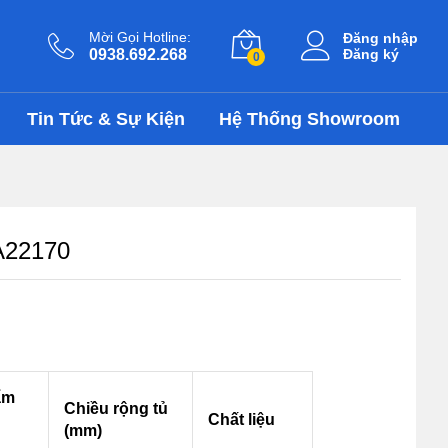
5.145.000
₫
Thêm vào giỏ
7.350.000
₫
Mời Gọi Hotline:
Đăng nhập
0938.692.268
Đăng ký
0
Tin Tức & Sự Kiện
Hệ Thống Showroom
A22170
ẩm
Chiều rộng tủ
Chất liệu
(mm)