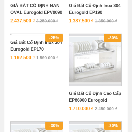
GIÁ BÁT CỐ ĐỊNH NAN
Giá Bát Cố Định Inox 304
OVAL Eurogold EPV8090
Eurogold EP190
2.437.500
₫
1.387.500
₫
3.250.000
₫
1.850.000
₫
-
25
%
-
30
%
Giá Bát Cố Định Inox 304
Giá Bát Cố Định Cao Cấp
Eurogold EP170
EP86900 Eurogold
1.192.500
₫
1.710.000
₫
1.590.000
₫
2.450.000
₫
-
30
%
-
30
%