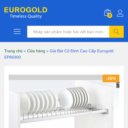
0
Tìm kiếm
Trang chủ
»
Cửa hàng
»
Giá Bát Cố Định Cao Cấp Eurogold
EP86900
-
25
%