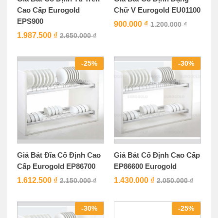
Cao Cấp Eurogold
Chữ V Eurogold EU01100
EPS900
900.000
₫
1.200.000
₫
1.987.500
₫
2.650.000
₫
-
25
%
-
30
%
Giá Bát Đĩa Cố Định Cao
Giá Bát Cố Định Cao Cấp
Cấp Eurogold EP86700
EP86600 Eurogold
1.612.500
₫
1.430.000
₫
2.150.000
₫
2.050.000
₫
-
30
%
-
25
%