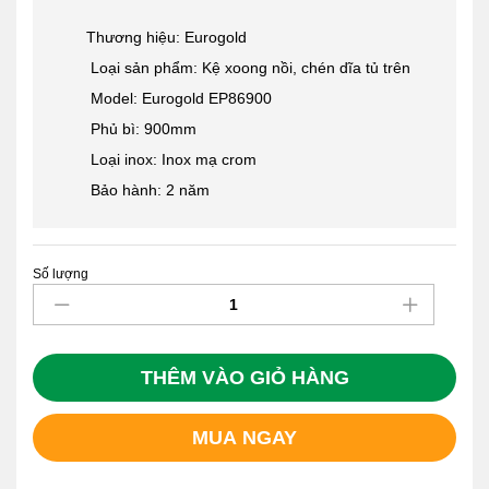
Thương hiệu: Eurogold
Loại sản phẩm: Kệ xoong nồi, chén dĩa tủ trên
Model: Eurogold EP86900
Phủ bì: 900mm
Loại inox: Inox mạ crom
Bảo hành: 2 năm
Số lượng
Giá
Bát
Cố
Định
Cao
THÊM VÀO GIỎ HÀNG
Cấp
Eurogold
MUA NGAY
EP86900
quantity