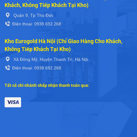
238A Bạch Đằng, Phường 14, Bình Thạnh, Thành phố Hồ Chí
Minh
Eurogold Quận 10
694 Đường 3 Tháng 2, P.14, Quận 10. (Ngay ngã tư 3 Tháng
2 - Lý Thường Kiệt)
Eurogold Bình Dương (Chỉ Giao Hàng Cho Khách,
Không Tiếp Khách Tại Kho)
26 Đường D1, KDC Đông An, Phường Tân Đông Hiệp, Dĩ An
Bình Dương.
Điện thoại: 0938.692.268