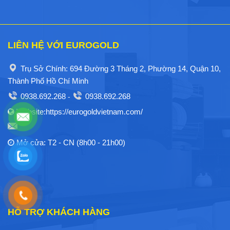
Kho Eurogold Hồ Chí Minh (Chỉ Giao Hàng Cho
Khách, Không Tiếp Khách Tại Kho)
Quận 9, Tp Thủ Đức
Điện thoại: 0938.692.268
Kho Eurogold Hà Nội (Chỉ Giao Hàng Cho Khách,
Không Tiếp Khách Tại Kho)
Xã Đông Mỹ, Huyện Thanh Trì, Hà Nội
Điện thoại: 0938.692.268
Tất cả chi nhánh chấp nhận thanh toán qua: