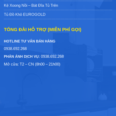
HỖ TRỢ KHÁCH HÀNG
Cam Kết Chất Lượng Dịch Vụ
Chính Sách Đổi Trả
Chính Sách Bảo Hành
Chính Sách Bảo Mật
Hình Thức Thanh Toán
Chính Sách Vận Chuyển
DANH MỤC SẢN PHẨM
Phụ Kiện Bếp Tủ Trên
Phụ Kiện Bếp Tủ Dưới
Kệ Chén Tủ Trên Cố Định