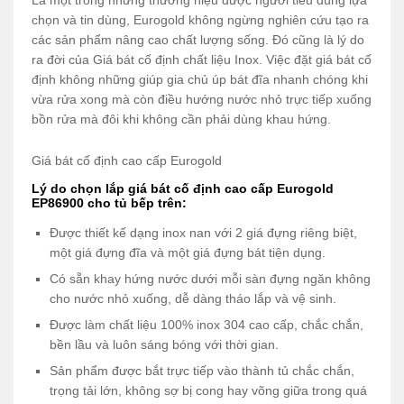
Là một trong những thương hiệu được người tiêu dùng lựa
chọn và tin dùng, Eurogold không ngừng nghiên cứu tạo ra
các sản phẩm nâng cao chất lượng sống. Đó cũng là lý do
ra đời của Giá bát cố định chất liệu Inox. Việc đặt giá bát cố
định không những giúp gia chủ úp bát đĩa nhanh chóng khi
vừa rửa xong mà còn điều hướng nước nhỏ trực tiếp xuống
bồn rửa mà đôi khi không cần phải dùng khau hứng.
Giá bát cố định cao cấp Eurogold
Lý do chọn lắp giá bát cố định cao cấp Eurogold
EP86900 cho tủ bếp trên:
Được thiết kế dạng inox nan với 2 giá đựng riêng biệt,
một giá đựng đĩa và một giá đựng bát tiện dụng.
Có sẵn khay hứng nước dưới mỗi sàn đựng ngăn không
cho nước nhỏ xuống, dễ dàng tháo lắp và vệ sinh.
Được làm chất liệu 100% inox 304 cao cấp, chắc chắn,
bền lầu và luôn sáng bóng với thời gian.
Sản phẩm được bắt trực tiếp vào thành tủ chắc chắn,
trọng tải lớn, không sợ bị cong hay võng giữa trong quá