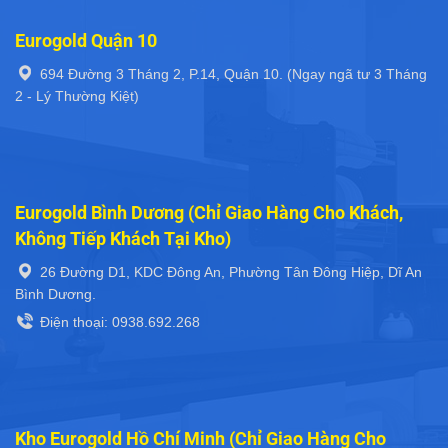
-
25
%
-
25
%
Giá Bát Cố Định Tủ Trên
Giá Bát Cố Định Inox 304
Cao Cấp Eurogold
Eurogold EP160
EPS800
1.110.000
₫
1.480.000
₫
1.912.500
₫
2.550.000
₫
Eurogold Bình Thạnh