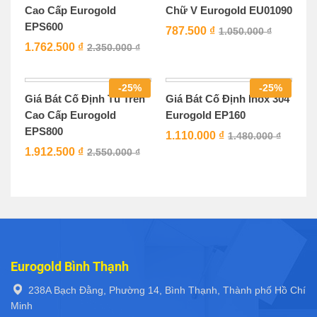
Giá Bát Cố Định Tủ Trên
Giá Bát Đĩa Cố Định Cao
Cao Cấp Eurogold
Cấp Eurogold EP86800
EPS700
1.687.500
₫
2.250.000
₫
1.837.500
₫
2.450.000
₫
-
25
%
-
25
%
Giá Bát Cố Định Tủ Trên
Giá Bát Cố Định Dạng
Cao Cấp Eurogold
Chữ V Eurogold EU01090
EPS600
787.500
₫
1.050.000
₫
1.762.500
₫
2.350.000
₫