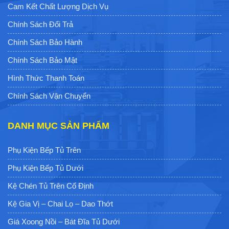
LIÊN HỆ VỚI EUROGOLD
Trụ Sở Chính: 694 Đường 3 Tháng 2, Phường 14, Quận 10,
Thành Phố Hồ Chí Minh
0938.692.268
0938.692.268
-
Website:https://eurogoldvietnam.com/
Mở cửa: T2 - CN (8h00 - 21h00)