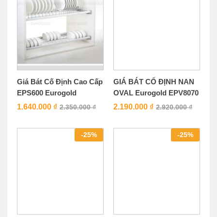
Giá Bát Cố Định Cao Cấp
GIÁ BÁT CỐ ĐỊNH NAN
EPS600 Eurogold
OVAL Eurogold EPV8070
1.640.000
₫
2.190.000
₫
2.350.000
₫
2.920.000
₫
-
25
%
-
25
%