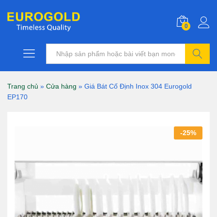
0
Tìm kiếm
Trang chủ
»
Cửa hàng
»
Giá Bát Cố Định Inox 304 Eurogold
EP170
-
25
%