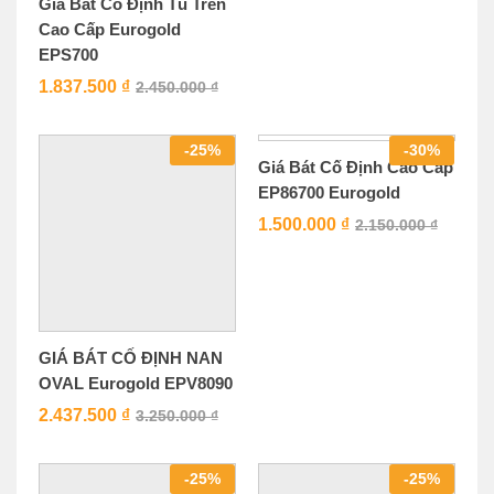
Giá Bát Cố Định Tủ Trên
Cao Cấp Eurogold
EPS700
1.837.500
₫
2.450.000
₫
-
25
%
-
30
%
Giá Bát Cố Định Cao Cấp
EP86700 Eurogold
1.500.000
₫
2.150.000
₫
GIÁ BÁT CỐ ĐỊNH NAN
OVAL Eurogold EPV8090
2.437.500
₫
3.250.000
₫
-
25
%
-
25
%