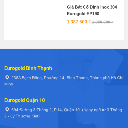
Giá Bát Cố Định Inox 304
Eurogold EP190
1.387.500
₫
1.850.000
₫
Eurogold Bình Thạnh
238A Bạch Đằng, Phường 14, Bình Thạnh, Thành phố Hồ Chí
Minh
Eurogold Quận 10
694 Đường 3 Tháng 2, P.14, Quận 10. (Ngay ngã tư 3 Tháng
2 - Lý Thường Kiệt)