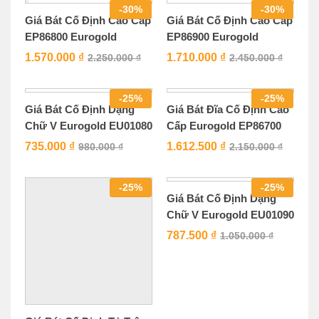
-
30
%
-
30
%
Giá Bát Cố Định Cao Cấp
Giá Bát Cố Định Cao Cấp
EP86800 Eurogold
EP86900 Eurogold
1.570.000
₫
1.710.000
₫
2.250.000
₫
2.450.000
₫
-
25
%
-
25
%
Giá Bát Cố Định Dạng
Giá Bát Đĩa Cố Định Cao
Chữ V Eurogold EU01080
Cấp Eurogold EP86700
735.000
₫
1.612.500
₫
980.000
₫
2.150.000
₫
-
25
%
-
25
%
Giá Bát Cố Định Dạng
Chữ V Eurogold EU01090
787.500
₫
1.050.000
₫