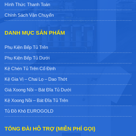
Hình Thức Thanh Toán
Chính Sách Vận Chuyển
DANH MỤC SẢN PHẨM
Phụ Kiện Bếp Tủ Trên
Phụ Kiện Bếp Tủ Dưới
Kệ Chén Tủ Trên Cố Định
Kệ Gia Vị – Chai Lọ – Dao Thớt
Giá Xoong Nồi – Bát Đĩa Tủ Dưới
Kệ Xoong Nồi – Bát Đĩa Tủ Trên
Tủ Đồ Khô EUROGOLD
TỔNG ĐÀI HỖ TRỢ (MIỄN PHÍ GỌI)