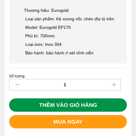
Thương hiệu: Eurogold
Loại sản phẩm: Kệ xoong nồi, chén dĩa tủ trên
Model: Eurogold EP170
Phủ bì: 700mm
Loại inox: Inox 304
Bảo hành: bảo hành rỉ sét vĩnh viễn
Số lượng
Giá
Bát
Cố
Định
Inox
THÊM VÀO GIỎ HÀNG
304
Eurogold
MUA NGAY
EP170
quantity