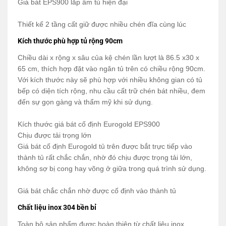
Giá bát EPS900 lắp âm tủ hiện đại
Thiết kế 2 tầng cất giữ được nhiều chén đĩa cùng lúc
Kích thước phù hợp tủ rộng 90cm
Chiều dài x rộng x sâu của kệ chén lần lượt là 86.5 x30 x
65 cm, thích hợp đặt vào ngăn tủ trên có chiều rộng 90cm.
Với kích thước này sẽ phù hợp với nhiều không gian có tủ
bếp có diện tích rộng, nhu cầu cất trữ chén bát nhiều, đem
đến sự gọn gàng và thẩm mỹ khi sử dụng.
Kích thước giá bát cố định Eurogold EPS900
Chịu được tải trọng lớn
Giá bát cố định Eurogold tủ trên được bắt trực tiếp vào
thành tủ rất chắc chắn, nhờ đó chịu được trọng tải lớn,
không sợ bị cong hay võng ở giữa trong quá trình sử dụng.
Giá bát chắc chắn nhờ được cố định vào thành tủ
Chất liệu inox 304 bền bỉ
Toàn bộ sản phẩm được hoàn thiện từ chất liệu inox