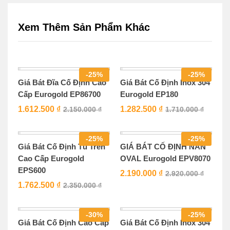
Xem Thêm Sản Phẩm Khác
-
25
%
-
25
%
Giá Bát Đĩa Cố Định Cao
Giá Bát Cố Định Inox 304
Cấp Eurogold EP86700
Eurogold EP180
1.612.500
₫
1.282.500
₫
2.150.000
₫
1.710.000
₫
-
25
%
-
25
%
Giá Bát Cố Định Tủ Trên
GIÁ BÁT CỐ ĐỊNH NAN
Cao Cấp Eurogold
OVAL Eurogold EPV8070
EPS600
2.190.000
₫
2.920.000
₫
1.762.500
₫
2.350.000
₫
-
30
%
-
25
%
Giá Bát Cố Định Cao Cấp
Giá Bát Cố Định Inox 304