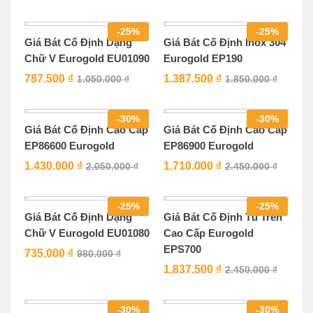
-
25
%
-
25
%
Giá Bát Cố Định Dạng
Giá Bát Cố Định Inox 304
Chữ V Eurogold EU01090
Eurogold EP190
787.500
₫
1.387.500
₫
1.050.000
₫
1.850.000
₫
-
30
%
-
30
%
Giá Bát Cố Định Cao Cấp
Giá Bát Cố Định Cao Cấp
EP86600 Eurogold
EP86900 Eurogold
1.430.000
₫
1.710.000
₫
2.050.000
₫
2.450.000
₫
-
25
%
-
25
%
Giá Bát Cố Định Dạng
Giá Bát Cố Định Tủ Trên
Chữ V Eurogold EU01080
Cao Cấp Eurogold
EPS700
735.000
₫
980.000
₫
1.837.500
₫
2.450.000
₫
-
30
%
-
30
%