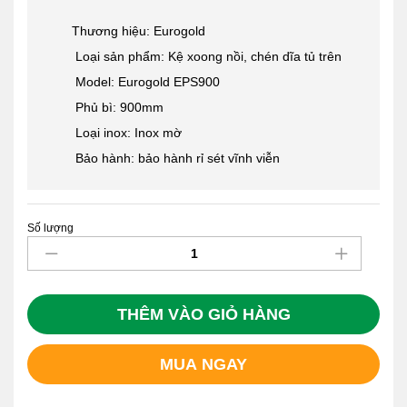
Thương hiệu: Eurogold
Loại sản phẩm: Kệ xoong nồi, chén dĩa tủ trên
Model: Eurogold EPS900
Phủ bì: 900mm
Loại inox: Inox mờ
Bảo hành: bảo hành rỉ sét vĩnh viễn
Số lượng
Giá
Bát
Cố
Định
Tủ
THÊM VÀO GIỎ HÀNG
Trên
Cao
MUA NGAY
Cấp
Eurogold