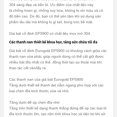
304 sáng đẹp và bền bỉ. Ưu điểm của chất liệu này
là chống hoen gỉ, chống oxy hóa, không bị xỉn màu và có
độ bền cao. Do đó, bạn có thể yên tâm khi sử dụng sản
phẩm lâu dài mà không lo gỉ sét, bong tróc bề mặt.
Giá bát cố định EPS900 có chất liệu inox mờ 304
Các thanh nan thiết kế khoa học, tăng sức chứa tối đa
Giá bát cố định Eurogold EPS900 có khoảng cách giữa các
thanh nan vừa phải, giúp người dùng có thể cất giữ được
nhiều bát đĩa nhất có thể, đồng thời tạo sự thoải mái khi
thao tác cất vào/lấy ra.
Các thanh nan của giá bát Eurogold EPS900
Tầng dưới thiết kế thanh dẹt nằm ngang phù hợp với các
loại chén đĩa kích thước vừa và nhỏ.
Tầng dưới để úp chén đĩa nhỏ
Tầng trên thiết kế dạng thanh thẳng đứng để úp các loại tô
đĩa kích thước lớn, tạo nên tính khoa học và tiện lợi khi sử