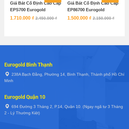
Giá Bát Cố Định Cao Cấp
Giá Bát Cố Định Cao Cấp
EPS700 Eurogold
EP86700 Eurogold
1.710.000
₫
1.500.000
₫
2.450.000
₫
2.150.000
₫
Eurogold Bình Thạnh
238A Bạch Đằng, Phường 14, Bình Thạnh, Thành phố Hồ Chí
Minh
Eurogold Quận 10
694 Đường 3 Tháng 2, P.14, Quận 10. (Ngay ngã tư 3 Tháng
2 - Lý Thường Kiệt)