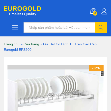
0
Tìm kiếm
Trang chủ
»
Cửa hàng
»
Giá Bát Cố Định Tủ Trên Cao Cấp
Eurogold EPS900
-
25
%