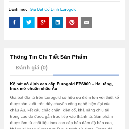
EPS900
quantity
Danh mục:
Giá Bát Cố Định Eurogold
Thông Tin Chi Tiết Sản Phẩm
Đánh giá (0)
Kệ bát cố định cao cấp Eurogold EPS900 – Hai tầng,
Inox mờ chuẩn châu Âu
Giá bát đĩa tủ trên Eurogold sở hữu ưu điểm lớn với thiết kế
được sản xuất trên dây chuyền công nghệ hiện đại của
châu Âu, kết cấu chắc chắn, kiên cố, khả năng chịu tải
trọng cao do được gắn trực tiếp vào thành tủ. Sản phẩm
được làm từ chất liệu inox cao cấp bảo đảm độ bền cao,
không bị hoen gỉ trong suốt quá trình sử dụng. Trong đó,