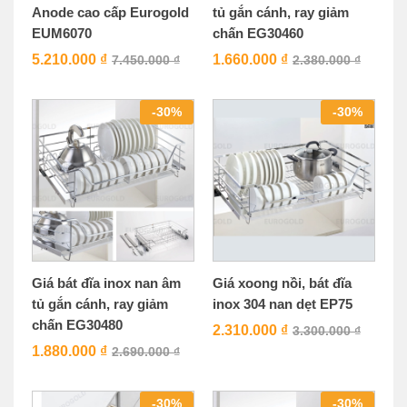
Anode cao cấp Eurogold
tủ gắn cánh, ray giảm
EUM6070
chấn EG30460
5.210.000
₫
1.660.000
₫
7.450.000
₫
2.380.000
₫
-
30
%
-
30
%
Giá bát đĩa inox nan âm
Giá xoong nồi, bát đĩa
tủ gắn cánh, ray giảm
inox 304 nan dẹt EP75
chấn EG30480
2.310.000
₫
3.300.000
₫
1.880.000
₫
2.690.000
₫
-
30
%
-
30
%