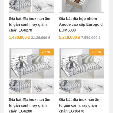
Giá bát đĩa inox nan âm
Giá bát đĩa hộp nhôm
tủ gắn cánh, ray giảm
Anode cao cấp Eurogold
chấn EG6270
EUM6080
1.480.000
₫
5.210.000
₫
2.120.000
₫
7.550.000
₫
-
30
%
-
30
%
Giá bát đĩa inox nan âm
Giá bát đĩa inox nan âm
tủ gắn cánh, ray giảm
tủ gắn cánh, ray giảm
chấn EG6280
chấn EG30470