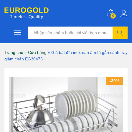
0
Tìm kiếm
Trang chủ
»
Cửa hàng
»
Giá bát đĩa inox nan âm tủ gắn cánh, ray
giảm chấn EG30475
-
30
%