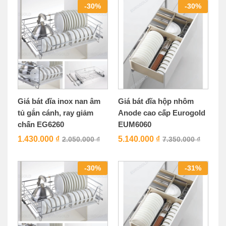
-
30
%
-
30
%
Giá bát đĩa inox nan âm
Giá bát đĩa hộp nhôm
tủ gắn cánh, ray giảm
Anode cao cấp Eurogold
chấn EG6260
EUM6060
1.430.000
₫
5.140.000
₫
2.050.000
₫
7.350.000
₫
-
30
%
-
31
%