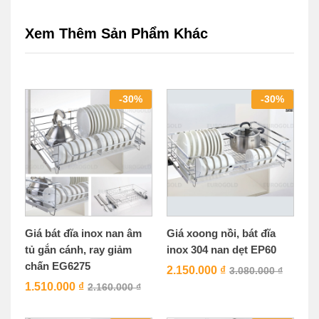
Xem Thêm Sản Phẩm Khác
-
30
%
-
30
%
Giá bát đĩa inox nan âm
Giá xoong nồi, bát đĩa
tủ gắn cánh, ray giảm
inox 304 nan dẹt EP60
chấn EG6275
2.150.000
₫
3.080.000
₫
1.510.000
₫
2.160.000
₫