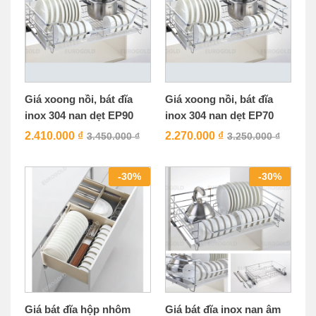
Giá xoong nồi, bát đĩa
Giá xoong nồi, bát đĩa
inox 304 nan dẹt EP90
inox 304 nan dẹt EP70
2.410.000
₫
2.270.000
₫
3.450.000
₫
3.250.000
₫
-
30
%
-
30
%
Giá bát đĩa hộp nhôm
Giá bát đĩa inox nan âm