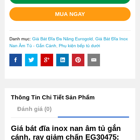
âm
tủ
MUA NGAY
gắn
cánh,
ray
giảm
Danh mục:
Giá Bát Đĩa Đa Năng Eurogold
,
Giá Bát Đĩa Inox
chấn
Nan Âm Tủ - Gắn Cánh
,
Phụ kiện bếp tủ dưới
EG30475
quantity
Thông Tin Chi Tiết Sản Phẩm
Đánh giá (0)
Giá bát đĩa inox nan âm tủ gắn
cánh, ray giảm chấn EG30475: