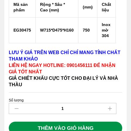
Mã sản
Rộng * Sâu *
Chất
(mm)
phẩm
Cao (mm)
liệu
Inox
EG30475
W715*D475*H160
750
mờ
304
LƯU Ý GIÁ TRÊN WEB CHỈ CHỈ MANG TÍNH CHẤT
THAM KHẢO
LIÊN HỆ NGAY HOTLINE: 0901456111 ĐỂ NHẬN
GIÁ TỐT NHẤT
GIÁ CHIẾT KHẤU CỰC TỐT CHO ĐẠI LÝ VÀ NHÀ
THẦU
Số lượng
Giá
bát
đĩa
inox
nan
THÊM VÀO GIỎ HÀNG