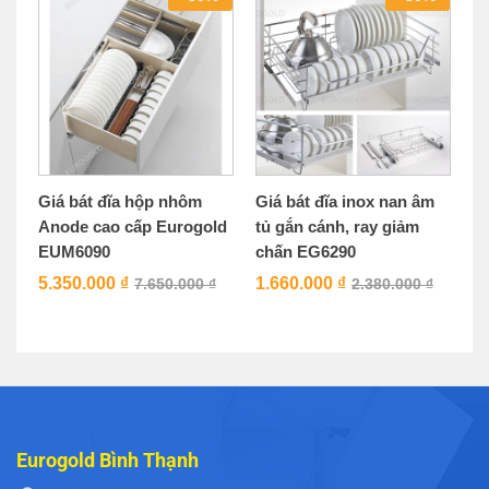
Giá bát đĩa hộp nhôm
Giá bát đĩa inox nan âm
Anode cao cấp Eurogold
tủ gắn cánh, ray giảm
EUM6090
chấn EG6290
5.350.000
₫
1.660.000
₫
7.650.000
₫
2.380.000
₫
Eurogold Bình Thạnh