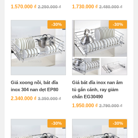
1.570.000
₫
1.730.000
₫
2.250.000
₫
2.480.000
₫
-
30
%
-
30
%
Giá xoong nồi, bát đĩa
Giá bát đĩa inox nan âm
inox 304 nan dẹt EP80
tủ gắn cánh, ray giảm
chấn EG30490
2.340.000
₫
3.350.000
₫
1.950.000
₫
2.790.000
₫
-
30
%
-
30
%