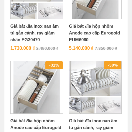
Giá bát đĩa inox nan âm
Giá bát đĩa hộp nhôm
tủ gắn cánh, ray giảm
Anode cao cấp Eurogold
chấn EG30470
EUM6060
1.730.000
₫
5.140.000
₫
2.480.000
₫
7.350.000
₫
-
31
%
-
30
%
Giá bát đĩa hộp nhôm
Giá bát đĩa inox nan âm
Anode cao cấp Eurogold
tủ gắn cánh, ray giảm