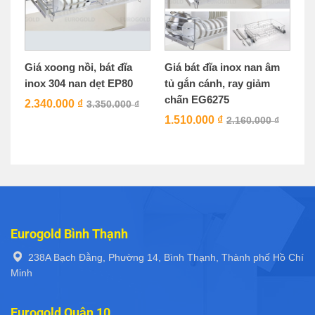
Giá xoong nồi, bát đĩa
Giá bát đĩa inox nan âm
inox 304 nan dẹt EP80
tủ gắn cánh, ray giảm
chấn EG6275
2.340.000
₫
3.350.000
₫
1.510.000
₫
2.160.000
₫
Eurogold Bình Thạnh
238A Bạch Đằng, Phường 14, Bình Thạnh, Thành phố Hồ Chí
Minh
Eurogold Quận 10