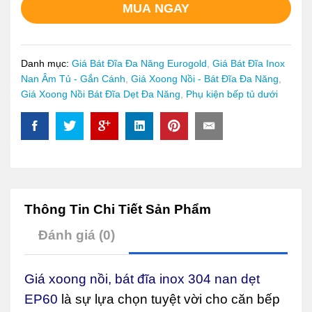
MUA NGAY
nan
dẹt
EP60
quantity
Danh mục:
Giá Bát Đĩa Đa Năng Eurogold
,
Giá Bát Đĩa Inox
Nan Âm Tủ - Gắn Cánh
,
Giá Xoong Nồi - Bát Đĩa Đa Năng
,
Giá Xoong Nồi Bát Đĩa Dẹt Đa Năng
,
Phụ kiện bếp tủ dưới
Thông Tin Chi Tiết Sản Phẩm
Đánh giá (0)
Giá xoong nồi, bát đĩa inox 304 nan dẹt
EP60
là sự lựa chọn tuyệt vời cho căn bếp