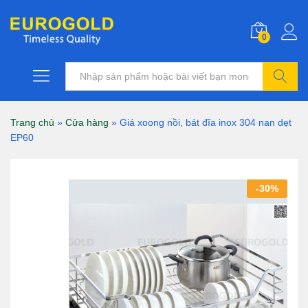
0
Tìm kiếm
Trang chủ
»
Cửa hàng
»
Giá xoong nồi, bát đĩa inox 304 nan dẹt
EP60
-
30
%