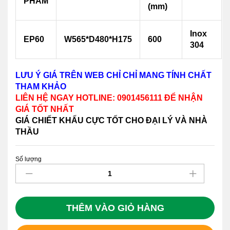
PHẨM
(mm)
Inox
EP60
W565*D480*H175
600
304
LƯU Ý GIÁ TRÊN WEB CHỈ CHỈ MANG TÍNH CHẤT
THAM KHẢO
LIÊN HỆ NGAY HOTLINE: 0901456111 ĐỂ NHẬN
GIÁ TỐT NHẤT
GIÁ CHIẾT KHẤU CỰC TỐT CHO ĐẠI LÝ VÀ NHÀ
THẦU
Số lượng
Giá
xoong
nồi,
bát
đĩa
THÊM VÀO GIỎ HÀNG
inox
304