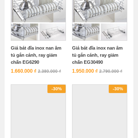
Giá bát đĩa inox nan âm
Giá bát đĩa inox nan âm
tủ gắn cánh, ray giảm
tủ gắn cánh, ray giảm
chấn EG6290
chấn EG30490
1.660.000
₫
1.950.000
₫
2.380.000
₫
2.790.000
₫
-
30
%
-
30
%