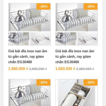
-
30
%
-
30
%
Giá bát đĩa inox nan âm
Giá bát đĩa inox nan âm
tủ gắn cánh, ray giảm
tủ gắn cánh, ray giảm
chấn EG30480
chấn EG30460
1.880.000
₫
1.660.000
₫
2.690.000
₫
2.380.000
₫
-
30
%
-
30
%