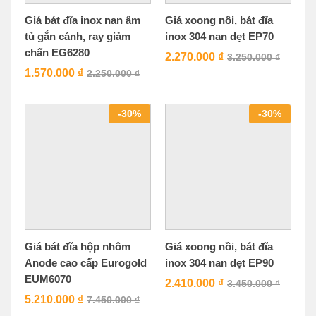
Giá bát đĩa inox nan âm
Giá xoong nồi, bát đĩa
tủ gắn cánh, ray giảm
inox 304 nan dẹt EP70
chấn EG6280
2.270.000
₫
3.250.000
₫
1.570.000
₫
2.250.000
₫
-
30
%
-
30
%
Giá bát đĩa hộp nhôm
Giá xoong nồi, bát đĩa
Anode cao cấp Eurogold
inox 304 nan dẹt EP90
EUM6070
2.410.000
₫
3.450.000
₫
5.210.000
₫
7.450.000
₫