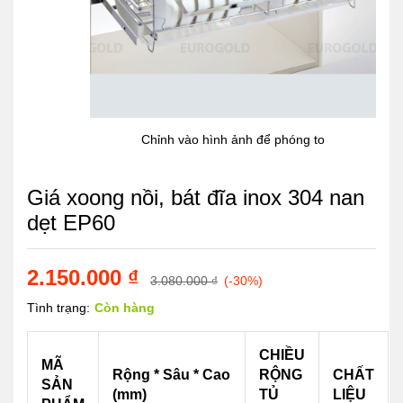
Chỉnh vào hình ảnh để phóng to
Giá xoong nồi, bát đĩa inox 304 nan
dẹt EP60
2.150.000
₫
3.080.000
₫
(-30%)
Tình trạng:
Còn hàng
CHIỀU
MÃ
Rộng * Sâu * Cao
RỘNG
CHẤT
SẢN
(mm)
TỦ
LIỆU