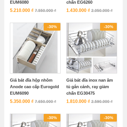
EUM6080
chấn EG6260
5.210.000
₫
1.430.000
₫
7.550.000
₫
2.050.000
₫
-
30
%
-
30
%
Giá bát đĩa hộp nhôm
Giá bát đĩa inox nan âm
Anode cao cấp Eurogold
tủ gắn cánh, ray giảm
EUM6090
chấn EG30475
5.350.000
₫
1.810.000
₫
7.650.000
₫
2.590.000
₫
-
30
%
-
30
%