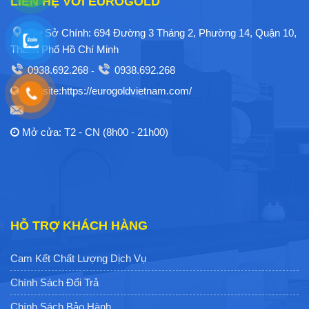
LIÊN HỆ VỚI EUROGOLD
Trụ Sở Chính: 694 Đường 3 Tháng 2, Phường 14, Quận 10,
Thành Phố Hồ Chí Minh
0938.692.268
0938.692.268
-
Website:https://eurogoldvietnam.com/
Mở cửa: T2 - CN (8h00 - 21h00)
HỖ TRỢ KHÁCH HÀNG
Cam Kết Chất Lượng Dịch Vụ
Chính Sách Đổi Trả
Chính Sách Bảo Hành