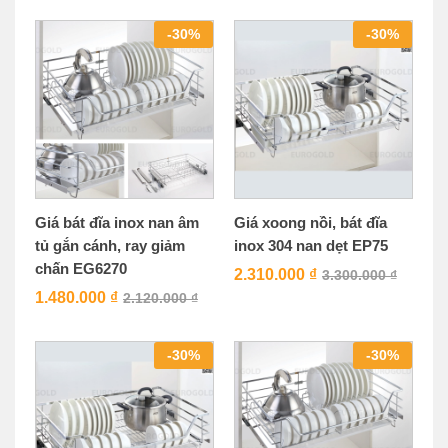
-
30
%
-
30
%
Giá bát đĩa inox nan âm
Giá xoong nồi, bát đĩa
tủ gắn cánh, ray giảm
inox 304 nan dẹt EP75
chấn EG6270
2.310.000
₫
3.300.000
₫
1.480.000
₫
2.120.000
₫
-
30
%
-
30
%