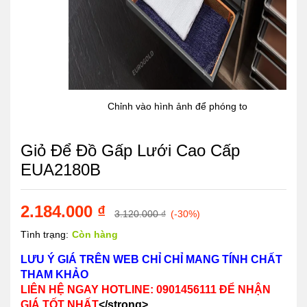
Chỉnh vào hình ảnh để phóng to
Giỏ Để Đồ Gấp Lưới Cao Cấp
EUA2180B
2.184.000
₫
3.120.000
₫
(-30%)
Tình trạng:
Còn hàng
LƯU Ý GIÁ TRÊN WEB CHỈ CHỈ MANG TÍNH CHẤT
THAM KHẢO
LIÊN HỆ NGAY HOTLINE: 0901456111 ĐỂ NHẬN
GIÁ TỐT NHẤT
</strong>