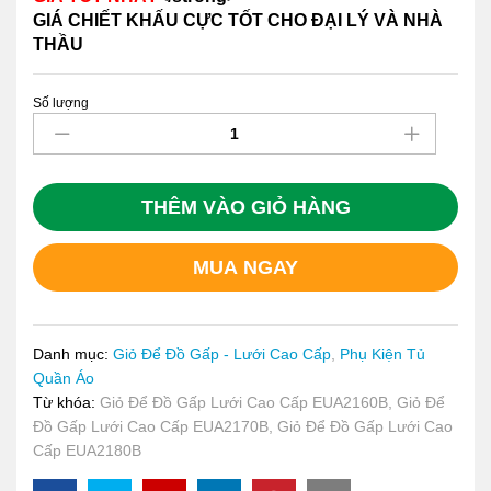
GIÁ CHIẾT KHẤU CỰC TỐT CHO ĐẠI LÝ VÀ NHÀ
THẦU
Số lượng
Giỏ
Để
Đồ
Gấp
Lưới
THÊM VÀO GIỎ HÀNG
Cao
Cấp
MUA NGAY
EUA2180B
quantity
Danh mục:
Giỏ Để Đồ Gấp - Lưới Cao Cấp
,
Phụ Kiện Tủ
Quần Áo
Từ khóa:
Giỏ Để Đồ Gấp Lưới Cao Cấp EUA2160B
,
Giỏ Để
Đồ Gấp Lưới Cao Cấp EUA2170B
,
Giỏ Để Đồ Gấp Lưới Cao
Cấp EUA2180B