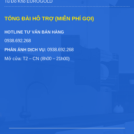
Tủ Đồ Khô EUROGOLD
TỔNG ĐÀI HỖ TRỢ (MIỄN PHÍ GỌI)
HOTLINE TƯ VẤN BÁN HÀNG
0938.692.268
0938.692.268
PHẢN ÁNH DỊCH VỤ:
Mở cửa: T2 – CN (8h00 – 21h00)