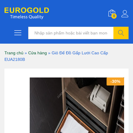
0
Tìm kiếm
Trang chủ
»
Cửa hàng
»
Giỏ Để Đồ Gấp Lưới Cao Cấp
EUA2180B
-
30
%