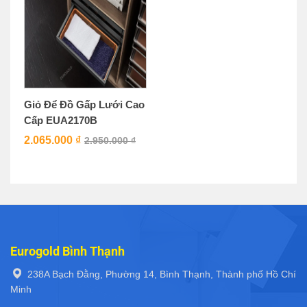
Giỏ Để Đồ Gấp Lưới Cao
Cấp EUA2170B
2.065.000
₫
2.950.000
₫
Eurogold Bình Thạnh
238A Bạch Đằng, Phường 14, Bình Thạnh, Thành phố Hồ Chí
Minh