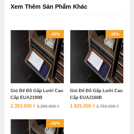
Xem Thêm Sản Phẩm Khác
-
30
%
-
30
%
Giỏ Để Đồ Gấp Lưới Cao
Giỏ Để Đồ Gấp Lưới Cao
Cấp EUA2190B
Cấp EUA2160B
2.303.000
₫
1.925.000
₫
3.290.000
₫
2.750.000
₫
-
30
%