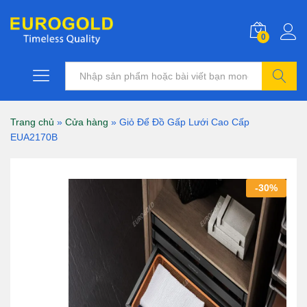
0
Tìm kiếm
Trang chủ
»
Cửa hàng
»
Giỏ Để Đồ Gấp Lưới Cao Cấp
EUA2170B
-
30
%