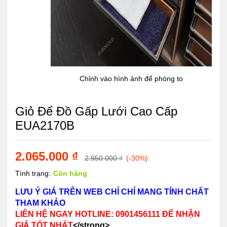
Chỉnh vào hình ảnh để phóng to
Giỏ Để Đồ Gấp Lưới Cao Cấp
EUA2170B
2.065.000
₫
2.950.000
₫
(-30%)
Tình trạng:
Còn hàng
LƯU Ý GIÁ TRÊN WEB CHỈ CHỈ MANG TÍNH CHẤT
THAM KHẢO
LIÊN HỆ NGAY HOTLINE: 0901456111 ĐỂ NHẬN
GIÁ TỐT NHẤT
</strong>