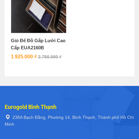
Giỏ Để Đồ Gấp Lưới Cao
Cấp EUA2160B
1.925.000
₫
2.750.000
₫
Eurogold Bình Thạnh
238A Bạch Đằng, Phường 14, Bình Thạnh, Thành phố Hồ Chí
Minh