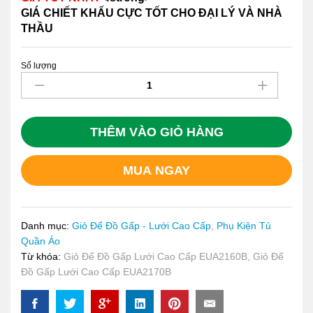
GIÁ CHIẾT KHẤU CỰC TỐT CHO ĐẠI LÝ VÀ NHÀ
THẦU
Số lượng
Giỏ
Để
Đồ
Gấp
Lưới
THÊM VÀO GIỎ HÀNG
Cao
Cấp
MUA NGAY
EUA2170B
quantity
Danh mục:
Giỏ Để Đồ Gấp - Lưới Cao Cấp
,
Phụ Kiện Tủ
Quần Áo
Từ khóa:
Giỏ Để Đồ Gấp Lưới Cao Cấp EUA2160B
,
Giỏ Để
Đồ Gấp Lưới Cao Cấp EUA2170B