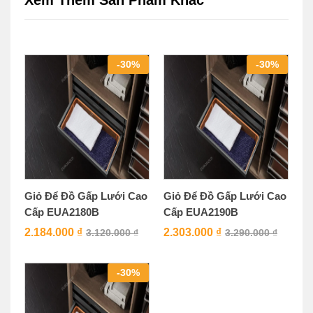
Xem Thêm Sản Phẩm Khác
-
30
%
-
30
%
Giỏ Để Đồ Gấp Lưới Cao
Giỏ Để Đồ Gấp Lưới Cao
Cấp EUA2180B
Cấp EUA2190B
2.184.000
₫
2.303.000
₫
3.120.000
₫
3.290.000
₫
-
30
%