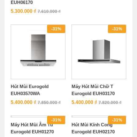
EUH06170
5.300.000
₫
7.610.000
₫
-
31
%
-
31
%
Hút Mùi Eurogold
Máy Hút Mùi Chữ T
EUH03570WA
Eurogold EUH03170
5.400.000
₫
5.400.000
₫
7.850.000
₫
7.820.000
₫
-
31
%
-
31
%
Máy Hút Mùi Âm Tủ
Hút Mùi Kính Cong
Eurogold EUH01270
Eurogold EUH02170