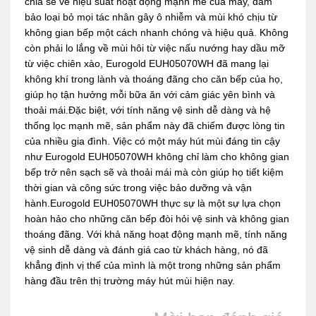
chia sẻ về hiệu suất hoạt động mạnh mẽ của máy, đảm
bảo loại bỏ mọi tác nhân gây ô nhiễm và mùi khó chịu từ
không gian bếp một cách nhanh chóng và hiệu quả. Không
còn phải lo lắng về mùi hôi từ việc nấu nướng hay dầu mỡ
từ việc chiên xào, Eurogold EUH05070WH đã mang lại
không khí trong lành và thoáng đãng cho căn bếp của họ,
giúp họ tận hưởng mỗi bữa ăn với cảm giác yên bình và
thoải mái.Đặc biệt, với tính năng vệ sinh dễ dàng và hệ
thống lọc mạnh mẽ, sản phẩm này đã chiếm được lòng tin
của nhiều gia đình. Việc có một máy hút mùi đáng tin cậy
như Eurogold EUH05070WH không chỉ làm cho không gian
bếp trở nên sạch sẽ và thoải mái mà còn giúp họ tiết kiệm
thời gian và công sức trong việc bảo dưỡng và vận
hành.Eurogold EUH05070WH thực sự là một sự lựa chọn
hoàn hảo cho những căn bếp đòi hỏi vệ sinh và không gian
thoáng đãng. Với khả năng hoạt động mạnh mẽ, tính năng
vệ sinh dễ dàng và đánh giá cao từ khách hàng, nó đã
khẳng định vị thế của mình là một trong những sản phẩm
hàng đầu trên thị trường máy hút mùi hiện nay.