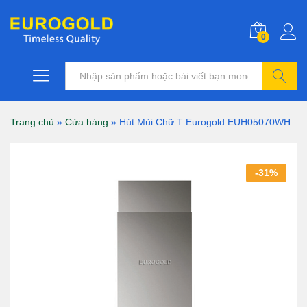
0
Tìm kiếm
Trang chủ
»
Cửa hàng
»
Hút Mùi Chữ T Eurogold EUH05070WH
-
31
%