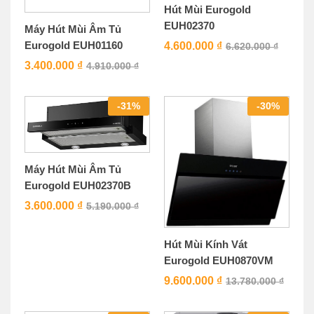
Hút Mùi Eurogold
EUH02370
Máy Hút Mùi Âm Tủ
Eurogold EUH01160
4.600.000
₫
6.620.000
₫
3.400.000
₫
4.910.000
₫
-
31
%
-
30
%
Máy Hút Mùi Âm Tủ
Eurogold EUH02370B
3.600.000
₫
5.190.000
₫
Hút Mùi Kính Vát
Eurogold EUH0870VM
9.600.000
₫
13.780.000
₫