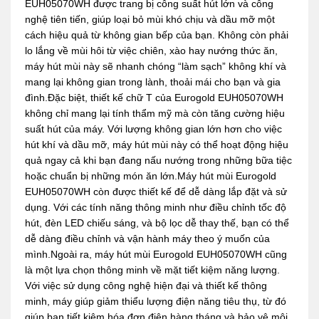
EUH05070WH được trang bị công suất hút lớn và công
nghệ tiên tiến, giúp loại bỏ mùi khó chịu và dầu mỡ một
cách hiệu quả từ không gian bếp của bạn. Không còn phải
lo lắng về mùi hôi từ việc chiên, xào hay nướng thức ăn,
máy hút mùi này sẽ nhanh chóng “làm sạch” không khí và
mang lại không gian trong lành, thoải mái cho bạn và gia
đình.Đặc biệt, thiết kế chữ T của Eurogold EUH05070WH
không chỉ mang lại tính thẩm mỹ mà còn tăng cường hiệu
suất hút của máy. Với lượng không gian lớn hơn cho việc
hút khí và dầu mỡ, máy hút mùi này có thể hoạt động hiệu
quả ngay cả khi bạn đang nấu nướng trong những bữa tiệc
hoặc chuẩn bị những món ăn lớn.Máy hút mùi Eurogold
EUH05070WH còn được thiết kế để dễ dàng lắp đặt và sử
dụng. Với các tính năng thông minh như điều chỉnh tốc độ
hút, đèn LED chiếu sáng, và bộ lọc dễ thay thế, bạn có thể
dễ dàng điều chỉnh và vận hành máy theo ý muốn của
mình.Ngoài ra, máy hút mùi Eurogold EUH05070WH cũng
là một lựa chọn thông minh về mặt tiết kiệm năng lượng.
Với việc sử dụng công nghệ hiện đại và thiết kế thông
minh, máy giúp giảm thiểu lượng điện năng tiêu thụ, từ đó
giúp bạn tiết kiệm hóa đơn điện hàng tháng và bảo vệ môi