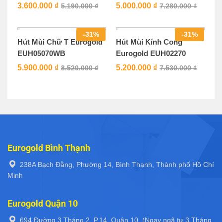
3.600.000
₫
5.000.000
₫
5.190.000
₫
7.280.000
₫
-
31
%
-
31
%
Hút Mùi Chữ T Eurogold
Hút Mùi Kính Cong
EUH05070WB
Eurogold EUH02270
5.900.000
₫
5.200.000
₫
8.520.000
₫
7.530.000
₫
Eurogold Bình Thạnh
238A Bạch Đằng, Phường 14, Bình Thạnh, Thành phố Hồ Chí
Minh
Eurogold Quận 10
694 Đường 3 Tháng 2, P.14, Quận 10. (Ngay ngã tư 3 Tháng