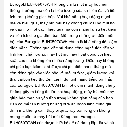
Eurogold EUH05070WH không chỉ là một máy hút mùi
thông thường, mà còn là biểu tượng của sự hiện đại và tiện
ích trong không gian bếp. Với khả năng hoạt động mạnh
mẽ và hiệu quả, máy hút mùi này không chỉ loại bỏ mùi hôi
và dầu mỡ một cách hiệu quả mà còn mang lại sự tiết kiệm
và tiện ích cho gia đình bạn.Một trong những ưu điểm nổi
bật của Eurogold EUH05070WH chính là khả năng tiết kiệm
điện năng. Thông qua việc sử dụng công nghệ tiên tiến và
linh kiện chất lượng, máy hút mùi này hoạt động với hiệu
suất cao mà không tốn nhiều năng lượng. Điều này không
chỉ giúp bạn kiểm soát được chi phí điện hàng tháng mà
còn đóng góp vào việc bảo vệ môi trường, giảm lượng khí
thải carbon tiêu thụ.Bên cạnh đó, tính năng tiếng ồn thấp
của Eurogold EUH05070WH là một điểm mạnh đáng chú ý.
Không gây ra tiếng ồn lớn khi hoạt động, máy hút mùi này
giúp bảo toàn sự yên tĩnh trong không gian sống của bạn.
Bạn có thể tận hưởng những bữa ăn ngon lành cùng gia
đình mà không cảm thấy bị quấy rầy bởi tiếng ồn không
mong muốn từ máy hút mùi.Đồng thời, Eurogold
EUH05070WH còn được thiết kế để dễ dàng lắp đặt và sử