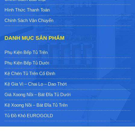
Hình Thức Thanh Toán
Chính Sách Vận Chuyển
DANH MỤC SẢN PHẨM
Phụ Kiện Bếp Tủ Trên
Phụ Kiện Bếp Tủ Dưới
Kệ Chén Tủ Trên Cố Định
Kệ Gia Vị – Chai Lọ – Dao Thớt
Giá Xoong Nồi – Bát Đĩa Tủ Dưới
Kệ Xoong Nồi – Bát Đĩa Tủ Trên
Tủ Đồ Khô EUROGOLD
TỔNG ĐÀI HỖ TRỢ (MIỄN PHÍ GỌI)