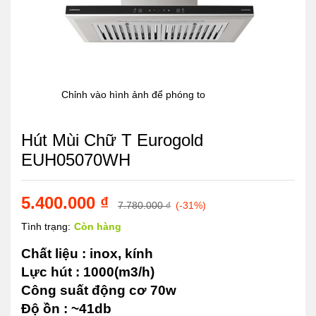
Chỉnh vào hình ảnh để phóng to
Hút Mùi Chữ T Eurogold
EUH05070WH
5.400.000
₫
7.780.000
₫
(-31%)
Tình trạng:
Còn hàng
Chất liệu : inox, kính
Lực hút : 1000(m3/h)
Công suất động cơ 70w
Độ ồn : ~41db