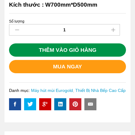
Kích thước : W700mm*D500mm
Số lượng
Hút
Mùi
Chữ
T
Eurogold
THÊM VÀO GIỎ HÀNG
EUH05070WH
quantity
MUA NGAY
Danh mục:
Máy hút mùi Eurogold
,
Thiết Bị Nhà Bếp Cao Cấp