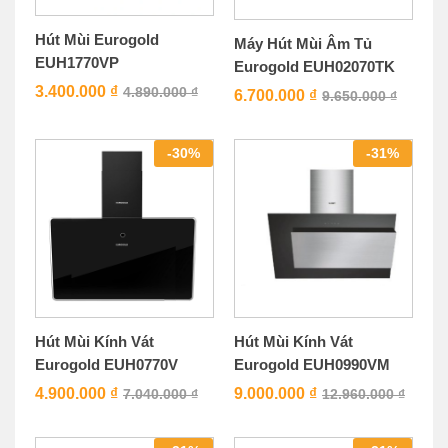
Hút Mùi Eurogold
Máy Hút Mùi Âm Tủ
EUH1770VP
Eurogold EUH02070TK
3.400.000
₫
4.890.000
₫
6.700.000
₫
9.650.000
₫
-
30
%
-
31
%
Hút Mùi Kính Vát
Hút Mùi Kính Vát
Eurogold EUH0770V
Eurogold EUH0990VM
4.900.000
₫
9.000.000
₫
7.040.000
₫
12.960.000
₫