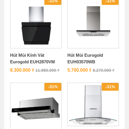
-
31
%
-
31
%
Hút Mùi Kính Vát
Hút Mùi Eurogold
Eurogold EUH2870VM
EUH03570WB
8.300.000
₫
5.700.000
₫
11.980.000
₫
8.270.000
₫
-
31
%
-
31
%