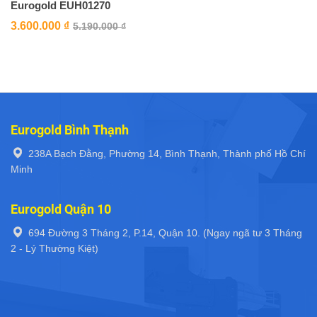
Eurogold EUH01270
3.600.000
₫
5.190.000
₫
Eurogold Bình Thạnh
238A Bạch Đằng, Phường 14, Bình Thạnh, Thành phố Hồ Chí
Minh
Eurogold Quận 10
694 Đường 3 Tháng 2, P.14, Quận 10. (Ngay ngã tư 3 Tháng
2 - Lý Thường Kiệt)