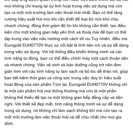
mùi không chỉ mang lại sự linh hoạt trong việc sử dụng mà còn
tạo ra một môi trường làm việc thoải mái nhất. Bạn có thể tăng
cường hiệu suất hút mùi khi cần thiết để loại bỏ mùi khó chịu
nhanh chóng, đồng thời giảm độ ồn khi không cần thiết, tạo điều
kiện cho một không gian bếp yên tĩnh và thoải mái để bạn có thể
tập trung vào việc nấu nướng một cách tối ưu.Tuy nhiên, điều mà
Eurogold EUH0770V thực sự nổi bật là tính tiện ích và sự dễ dàng
trong việc sử dụng. Với hệ thống điều khiển thông minh và các
tính năng tự động, bạn có thể điều chỉnh máy một cách thuận tiện
và nhanh chóng. Việc vệ sinh và bảo dưỡng cũng trở nên đơn
giản hơn với các tính năng tự làm sạch và bộ lọc dễ tháo rời, giúp
bạn tiết kiệm thời gian và công sức trong việc duy trì hiệu suất
hoạt động của sản phẩm.Tóm lại, Eurogold EUH0770V không chỉ
là một sản phẩm hút mùi thông thường mà còn là một phần
không thể thiếu để tạo ra một không gian bếp đẳng cấp và tiện
nghi. Với thiết kế đẹp mắt, tính năng thông minh và sự dễ dàng
trong sử dụng, nó không chỉ làm sạch không khí mà còn tạo ra
một môi trường làm việc thoải mái và dễ chịu nhất cho mọi gia
đình.