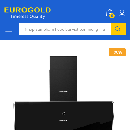
0
Tìm kiếm
-
30
%