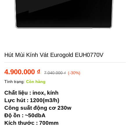
Hút Mùi Kính Vát Eurogold EUH0770V
4.900.000
₫
7.040.000
₫
(-30%)
Tình trạng:
Còn hàng
Chất liệu : inox, kính
Lực hút : 1200(m3/h)
Công suất động cơ 230w
Độ ồn : ~50dbA
Kích thước : 700mm