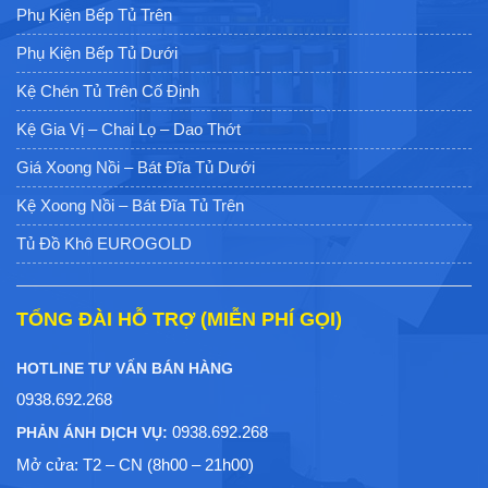
Phụ Kiện Bếp Tủ Trên
Phụ Kiện Bếp Tủ Dưới
Kệ Chén Tủ Trên Cố Định
Kệ Gia Vị – Chai Lọ – Dao Thớt
Giá Xoong Nồi – Bát Đĩa Tủ Dưới
Kệ Xoong Nồi – Bát Đĩa Tủ Trên
Tủ Đồ Khô EUROGOLD
TỔNG ĐÀI HỖ TRỢ (MIỄN PHÍ GỌI)
HOTLINE TƯ VẤN BÁN HÀNG
0938.692.268
0938.692.268
PHẢN ÁNH DỊCH VỤ:
Mở cửa: T2 – CN (8h00 – 21h00)