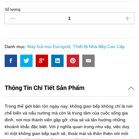
Số lượng
Hút
Mùi
Kính
Vát
Eurogold
EUH0770V
Danh mục:
Máy hút mùi Eurogold
,
Thiết Bị Nhà Bếp Cao Cấp
quantity
Thông Tin Chi Tiết Sản Phẩm
Trong thế giới bận rộn ngày nay, không gian bếp không chỉ là nơi
chế biến và nấu nướng mà còn là trung tâm của cuộc sống gia
đình, nơi mọi thành viên gặp gỡ, chia sẻ và tận hưởng những
khoảnh khắc đặc biệt. Với ý nghĩa quan trọng như vậy, việc duy
trì một không gian bếp sạch sẽ, thoải mái và thân thiện với môi