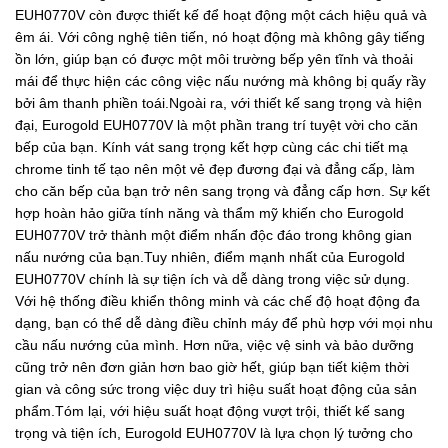
EUH0770V còn được thiết kế để hoạt động một cách hiệu quả và
êm ái. Với công nghệ tiên tiến, nó hoạt động mà không gây tiếng
ồn lớn, giúp bạn có được một môi trường bếp yên tĩnh và thoải
mái để thực hiện các công việc nấu nướng mà không bị quấy rầy
bởi âm thanh phiền toái.Ngoài ra, với thiết kế sang trọng và hiện
đại, Eurogold EUH0770V là một phần trang trí tuyệt vời cho căn
bếp của bạn. Kính vát sang trọng kết hợp cùng các chi tiết mạ
chrome tinh tế tạo nên một vẻ đẹp đương đại và đẳng cấp, làm
cho căn bếp của bạn trở nên sang trọng và đẳng cấp hơn. Sự kết
hợp hoàn hảo giữa tính năng và thẩm mỹ khiến cho Eurogold
EUH0770V trở thành một điểm nhấn độc đáo trong không gian
nấu nướng của bạn.Tuy nhiên, điểm mạnh nhất của Eurogold
EUH0770V chính là sự tiện ích và dễ dàng trong việc sử dụng.
Với hệ thống điều khiển thông minh và các chế độ hoạt động đa
dạng, bạn có thể dễ dàng điều chỉnh máy để phù hợp với mọi nhu
cầu nấu nướng của mình. Hơn nữa, việc vệ sinh và bảo dưỡng
cũng trở nên đơn giản hơn bao giờ hết, giúp bạn tiết kiệm thời
gian và công sức trong việc duy trì hiệu suất hoạt động của sản
phẩm.Tóm lại, với hiệu suất hoạt động vượt trội, thiết kế sang
trọng và tiện ích, Eurogold EUH0770V là lựa chọn lý tưởng cho