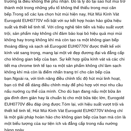
trường là điều không thể phủ nhận. Đó là lý do tại sao hút mùi trở
thành một trong những yếu tố không thể thiếu trong mọi căn
bếp.Trong số các lựa chọn hút mùi hiện nay, Hút Mùi Kính Vát
Eurogold EUH0770V nổi bật với sự kết hợp hoàn hảo giữa hiệu
suất và thiết kế tinh tế. Với công nghệ tiên tiến và hiệu suất vượt
trội, sản phẩm này không chỉ đảm bảo loại bỏ hiệu quả mọi mùi
không hay trong không khí mà còn tạo ra một không gian bếp
thoáng đãng và sạch sẽ.Eurogold EUH0770V được thiết kế với
kính vát sang trọng, mang lại một vẻ đẹp đương đại và đẳng cấp
cho không gian bếp của bạn. Sự kết hợp giữa kính vát và các chi
tiết mạ chrome tinh tế tạo ra một sản phẩm không chỉ làm sạch
không khí mà còn là điểm nhấn trang trí cho căn bếp của
bạn.Ngoài ra, với tính năng điều chỉnh tốc độ hút mùi linh hoạt,
bạn có thể dễ dàng điều chỉnh máy để phù hợp với mọi nhu cầu
nấu nướng cụ thể của mình. Cho dù bạn đang nấu một bữa ăn
gia đình đơn giản hay là chuẩn bị cho một bữa tiệc lớn, Eurogold
EUH0770V đều đáp ứng được.Tóm lại, với hiệu suất vượt trội và
thiết kế tinh tế, Hút Mùi Kính Vát Eurogold EUH0770V không chỉ
là một giải pháp hoàn hảo cho không gian bếp của bạn mà còn là
một biểu tượng của sự tiện ích và đẳng cấp trong nấu nướng
hàng ngày.