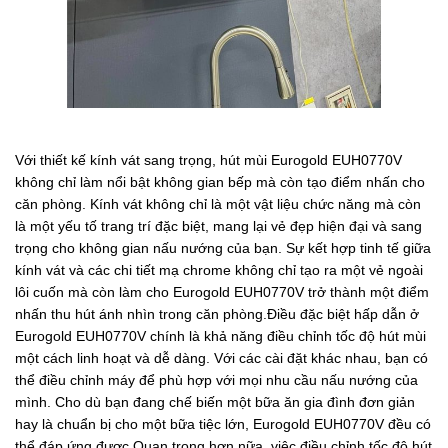
Với thiết kế kính vát sang trọng, hút mùi Eurogold EUH0770V
không chỉ làm nổi bật không gian bếp mà còn tạo điểm nhấn cho
căn phòng. Kính vát không chỉ là một vật liệu chức năng mà còn
là một yếu tố trang trí đặc biệt, mang lại vẻ đẹp hiện đại và sang
trọng cho không gian nấu nướng của bạn. Sự kết hợp tinh tế giữa
kính vát và các chi tiết mạ chrome không chỉ tạo ra một vẻ ngoài
lôi cuốn mà còn làm cho Eurogold EUH0770V trở thành một điểm
nhấn thu hút ánh nhìn trong căn phòng.Điều đặc biệt hấp dẫn ở
Eurogold EUH0770V chính là khả năng điều chỉnh tốc độ hút mùi
một cách linh hoạt và dễ dàng. Với các cài đặt khác nhau, bạn có
thể điều chỉnh máy để phù hợp với mọi nhu cầu nấu nướng của
mình. Cho dù bạn đang chế biến một bữa ăn gia đình đơn giản
hay là chuẩn bị cho một bữa tiệc lớn, Eurogold EUH0770V đều có
thể đáp ứng được.Quan trọng hơn nữa, việc điều chỉnh tốc độ hút