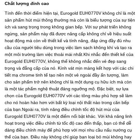
Chất lượng đỉnh cao
Tính đến thời điểm hiện tại, Eurogold EUH0770V không chỉ là một
sản phẩm hút mùi thông thường mà còn là biểu tượng của sự tiện
ích và sang trọng trong không gian bếp. Với sự phát triển không
ngừng, sản phẩm này đã được nâng cấp không chỉ về hiệu suất
hoạt động mà còn về thiết kế và tính năng, đáp ứng đầy đủ nhu
cầu của người tiêu dùng trong việc làm sạch không khí và tạo ra
một môi trường làm việc thoải mái nhất.Khi nhắc đến thiết kế của
Eurogold EUH0770V, không thể không nhắc đến vẻ đẹp sang
trọng và đẳng cấp của nó. Kính vát mịn màng kết hợp với các chi
tiết mạ chrome tinh tế tạo nên một vẻ ngoài đầy ấn tượng, làm
cho sản phẩm trở nên không chỉ là một dụng cụ hữu ích mà còn
là một tác phẩm nghệ thuật đáng ngưỡng mộ. Đặc biệt, sự lựa
chọn của Eurogold EUH0770V với các tông màu phù hợp sẽ làm
cho nó hoàn hảo hơn với bất kỳ loại nội thất nào trong căn bếp
của bạn.Ngoài ra, tính năng điều chỉnh tốc độ hút mùi của
Eurogold EUH0770V là một điểm nổi bật khác. Với khả năng linh
hoạt trong việc điều chỉnh từ tốc độ cao đến thấp, bạn có thể dễ
dàng điều chỉnh máy để phù hợp với mọi nhu cầu nấu nướng cụ
thể của bạn. Điều này không chỉ giúp bạn loại bỏ mùi không hay