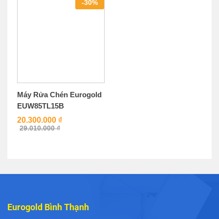
-
30
%
Máy Rửa Chén Eurogold
EUW85TL15B
20.300.000
₫
29.010.000
₫
Eurogold Bình Thạnh
238A Bạch Đằng, Phường 14, Bình Thạnh, Thành phố Hồ Chí
Minh
Eurogold Quận 10
694 Đường 3 Tháng 2, P.14, Quận 10. (Ngay ngã tư 3 Tháng
2 - Lý Thường Kiệt)