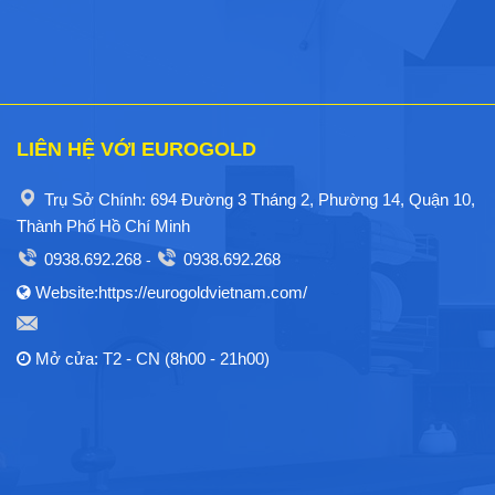
Trụ Sở Chính: 694 Đường 3 Tháng 2, Phường 14, Quận 10,
Thành Phố Hồ Chí Minh
0938.692.268
0938.692.268
-
Website:https://eurogoldvietnam.com/
Mở cửa: T2 - CN (8h00 - 21h00)
HỖ TRỢ KHÁCH HÀNG
Cam Kết Chất Lượng Dịch Vụ
Chính Sách Đổi Trả
Chính Sách Bảo Hành
Chính Sách Bảo Mật