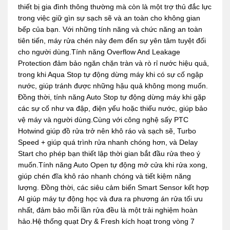
thiết bị gia đình thông thường mà còn là một trợ thủ đắc lực
trong việc giữ gìn sự sạch sẽ và an toàn cho không gian
bếp của bạn. Với những tính năng và chức năng an toàn
tiên tiến, máy rửa chén này đem đến sự yên tâm tuyệt đối
cho người dùng.Tính năng Overflow And Leakage
Protection đảm bảo ngăn chặn tràn và rò rỉ nước hiệu quả,
trong khi Aqua Stop tự động dừng máy khi có sự cố ngập
nước, giúp tránh được những hậu quả không mong muốn.
Đồng thời, tính năng Auto Stop tự động dừng máy khi gặp
các sự cố như va đập, điện yếu hoặc thiếu nước, giúp bảo
vệ máy và người dùng.Cùng với công nghệ sấy PTC
Hotwind giúp đồ rửa trở nên khô ráo và sạch sẽ, Turbo
Speed + giúp quá trình rửa nhanh chóng hơn, và Delay
Start cho phép bạn thiết lập thời gian bắt đầu rửa theo ý
muốn.Tính năng Auto Open tự động mở cửa khi rửa xong,
giúp chén đĩa khô ráo nhanh chóng và tiết kiệm năng
lượng. Đồng thời, các siêu cảm biến Smart Sensor kết hợp
AI giúp máy tự động học và đưa ra phương án rửa tối ưu
nhất, đảm bảo mỗi lần rửa đều là một trải nghiệm hoàn
hảo.Hệ thống quạt Dry & Fresh kích hoạt trong vòng 7