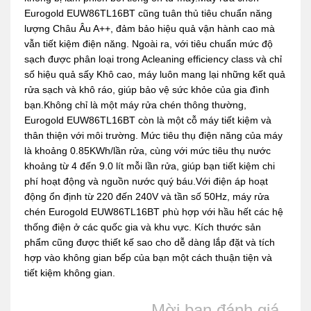
Eurogold EUW86TL16BT cũng tuân thủ tiêu chuẩn năng
lượng Châu Âu A++, đảm bảo hiệu quả vận hành cao mà
vẫn tiết kiệm điện năng. Ngoài ra, với tiêu chuẩn mức độ
sạch được phân loại trong Acleaning efficiency class và chỉ
số hiệu quả sấy Khô cao, máy luôn mang lại những kết quả
rửa sạch và khô ráo, giúp bảo vệ sức khỏe của gia đình
bạn.Không chỉ là một máy rửa chén thông thường,
Eurogold EUW86TL16BT còn là một cỗ máy tiết kiệm và
thân thiện với môi trường. Mức tiêu thụ điện năng của máy
là khoảng 0.85KWh/lần rửa, cùng với mức tiêu thụ nước
khoảng từ 4 đến 9.0 lít mỗi lần rửa, giúp bạn tiết kiệm chi
phí hoạt động và nguồn nước quý báu.Với điện áp hoạt
động ổn định từ 220 đến 240V và tần số 50Hz, máy rửa
chén Eurogold EUW86TL16BT phù hợp với hầu hết các hệ
thống điện ở các quốc gia và khu vực. Kích thước sản
phẩm cũng được thiết kế sao cho dễ dàng lắp đặt và tích
hợp vào không gian bếp của bạn một cách thuận tiện và
tiết kiệm không gian.
Mời bạn đánh giá