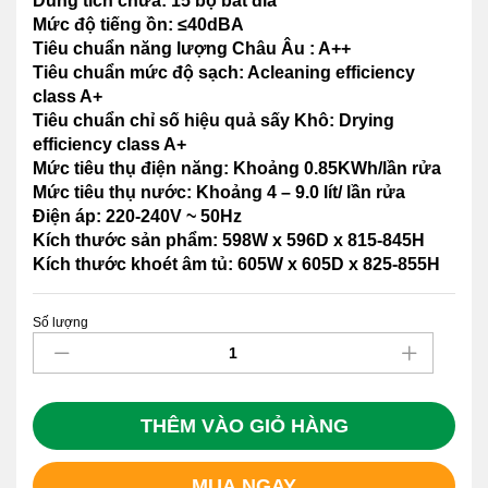
Dung tích chứa: 15 bộ bát đĩa
Mức độ tiếng ồn: ≤40dBA
Tiêu chuẩn năng lượng Châu Âu : A++
Tiêu chuẩn mức độ sạch: Acleaning efficiency
class A+
Tiêu chuẩn chỉ số hiệu quả sấy Khô: Drying
efficiency class A+
Mức tiêu thụ điện năng: Khoảng 0.85KWh/lần rửa
Mức tiêu thụ nước: Khoảng 4 – 9.0 lít/ lần rửa
Điện áp: 220-240V ~ 50Hz
Kích thước sản phẩm: 598W x 596D x 815-845H
Kích thước khoét âm tủ: 605W x 605D x 825-855H
Số lượng
Máy
Rửa
Chén
Eurogold
EUW85TL16BV
THÊM VÀO GIỎ HÀNG
quantity
MUA NGAY