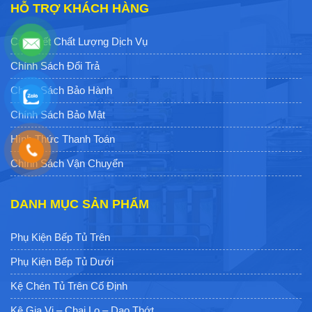
Hình Thức Thanh Toán
Chính Sách Vận Chuyển
DANH MỤC SẢN PHẨM
Phụ Kiện Bếp Tủ Trên
Phụ Kiện Bếp Tủ Dưới
Kệ Chén Tủ Trên Cố Định
Kệ Gia Vị – Chai Lọ – Dao Thớt
Giá Xoong Nồi – Bát Đĩa Tủ Dưới
Kệ Xoong Nồi – Bát Đĩa Tủ Trên
Tủ Đồ Khô EUROGOLD
TỔNG ĐÀI HỖ TRỢ (MIỄN PHÍ GỌI)