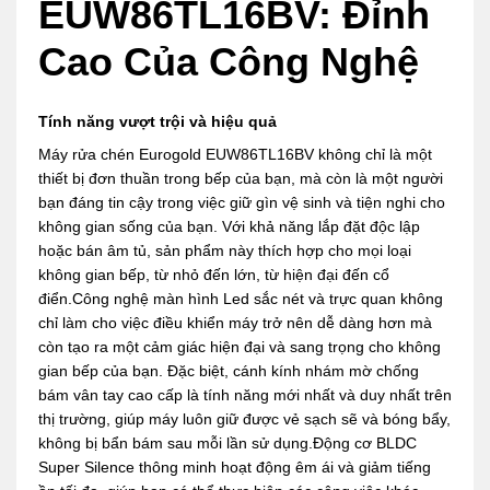
EUW86TL16BV: Đỉnh
Cao Của Công Nghệ
Tính năng vượt trội và hiệu quả
Máy rửa chén Eurogold EUW86TL16BV không chỉ là một
thiết bị đơn thuần trong bếp của bạn, mà còn là một người
bạn đáng tin cậy trong việc giữ gìn vệ sinh và tiện nghi cho
không gian sống của bạn. Với khả năng lắp đặt độc lập
hoặc bán âm tủ, sản phẩm này thích hợp cho mọi loại
không gian bếp, từ nhỏ đến lớn, từ hiện đại đến cổ
điển.Công nghệ màn hình Led sắc nét và trực quan không
chỉ làm cho việc điều khiển máy trở nên dễ dàng hơn mà
còn tạo ra một cảm giác hiện đại và sang trọng cho không
gian bếp của bạn. Đặc biệt, cánh kính nhám mờ chống
bám vân tay cao cấp là tính năng mới nhất và duy nhất trên
thị trường, giúp máy luôn giữ được vẻ sạch sẽ và bóng bẩy,
không bị bẩn bám sau mỗi lần sử dụng.Động cơ BLDC
Super Silence thông minh hoạt động êm ái và giảm tiếng