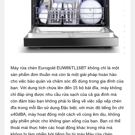
Máy rửa chén Eurogold EUW86TL16BT không chỉ là một
sản phẩm đơn thuần mà còn là một giải pháp hoàn hảo
cho việc bảo quản và chăm sóc đồ dùng trong gia đình của
bạn. Với dung tích chứa lên đến 15 bộ bát đĩa, máy không
chỉ đáp ứng được nhu cầu rửa sạch của cả gia đình mà
còn đảm bảo bạn không phải lo lắng về việc sắp xếp chén
đĩa trong mỗi lần sử dụng.Đặc biệt, với mức độ tiếng ồn chỉ
≤40dBA, máy hoạt động một cách vô cùng êm dịu, không
gây phiền phức cho không gian sống của bạn. Bạn có thể
thoải mái thực hiện các hoạt động khác trong nhà mà
không bị làm phiền bởi tiếng ồn từ máy.Máy rửa chén