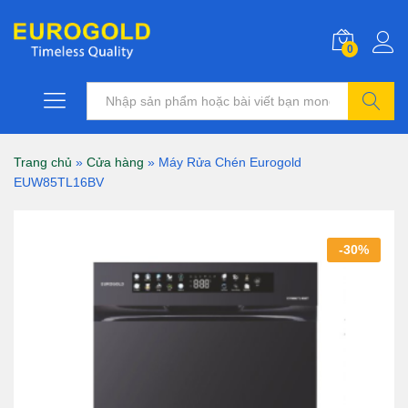
0
Tìm kiếm
Trang chủ
»
Cửa hàng
»
Máy Rửa Chén Eurogold
EUW85TL16BV
-
30
%