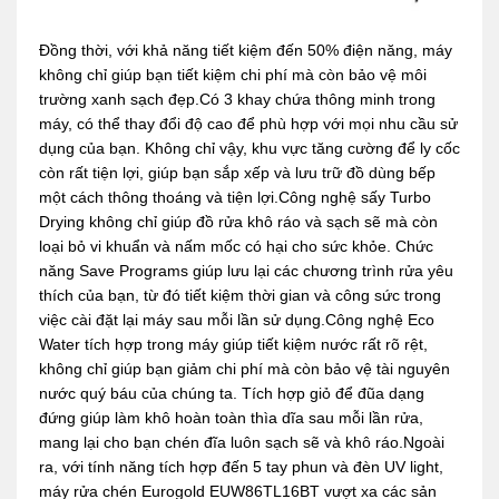
Đồng thời, với khả năng tiết kiệm đến 50% điện năng, máy
không chỉ giúp bạn tiết kiệm chi phí mà còn bảo vệ môi
trường xanh sạch đẹp.Có 3 khay chứa thông minh trong
máy, có thể thay đổi độ cao để phù hợp với mọi nhu cầu sử
dụng của bạn. Không chỉ vậy, khu vực tăng cường để ly cốc
còn rất tiện lợi, giúp bạn sắp xếp và lưu trữ đồ dùng bếp
một cách thông thoáng và tiện lợi.Công nghệ sấy Turbo
Drying không chỉ giúp đồ rửa khô ráo và sạch sẽ mà còn
loại bỏ vi khuẩn và nấm mốc có hại cho sức khỏe. Chức
năng Save Programs giúp lưu lại các chương trình rửa yêu
thích của bạn, từ đó tiết kiệm thời gian và công sức trong
việc cài đặt lại máy sau mỗi lần sử dụng.Công nghệ Eco
Water tích hợp trong máy giúp tiết kiệm nước rất rõ rệt,
không chỉ giúp bạn giảm chi phí mà còn bảo vệ tài nguyên
nước quý báu của chúng ta. Tích hợp giỏ để đũa dạng
đứng giúp làm khô hoàn toàn thìa dĩa sau mỗi lần rửa,
mang lại cho bạn chén đĩa luôn sạch sẽ và khô ráo.Ngoài
ra, với tính năng tích hợp đến 5 tay phun và đèn UV light,
máy rửa chén Eurogold EUW86TL16BT vượt xa các sản