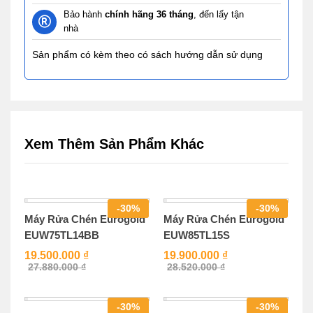
Bảo hành
chính hãng 36 tháng
, đến lấy tận
nhà
Sản phẩm có kèm theo có sách hướng dẫn sử dụng
Xem Thêm Sản Phẩm Khác
-
30
%
-
30
%
Máy Rửa Chén Eurogold
Máy Rửa Chén Eurogold
EUW75TL14BB
EUW85TL15S
19.500.000
₫
19.900.000
₫
27.880.000
₫
28.520.000
₫
-
30
%
-
30
%